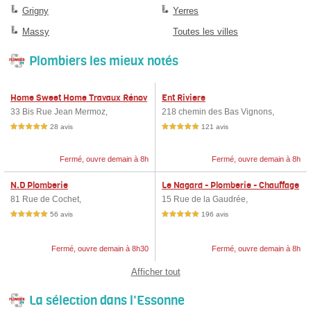
Grigny
Yerres
Massy
Toutes les villes
Plombiers les mieux notés
Home Sweet Home Travaux Rénov
Ent Riviere
ation
33 Bis Rue Jean Mermoz,
218 chemin des Bas Vignons,
28 avis
121 avis
5,0 étoiles sur 5
5,0 étoiles sur 5
Fermé, ouvre demain à 8h
Fermé, ouvre demain à 8h
N.D Plomberie
Le Nagard - Plomberie - Chauffage
- Couverture
81 Rue de Cochet,
15 Rue de la Gaudrée,
56 avis
196 avis
5,0 étoiles sur 5
5,0 étoiles sur 5
Fermé, ouvre demain à 8h30
Fermé, ouvre demain à 8h
Afficher tout
La sélection dans l'Essonne