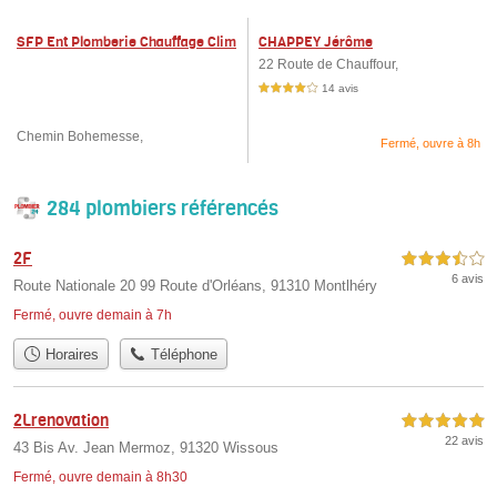
SFP Ent Plomberie Chauffage Clim
CHAPPEY Jérôme
at
22 Route de Chauffour,
14 avis
4,0 étoiles sur 5
Chemin Bohemesse,
Fermé, ouvre à 8h
284 plombiers référencés
2F
3,5 étoiles sur 5
6 avis
Route Nationale 20 99 Route d'Orléans, 91310 Montlhéry
Fermé, ouvre demain à 7h
Horaires
Téléphone
2Lrenovation
5,0 étoiles sur 5
22 avis
43 Bis Av. Jean Mermoz, 91320 Wissous
Fermé, ouvre demain à 8h30