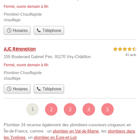
Fermé, ouvre demain à 8h
Plombier-Chauffagiste
chauffage
Horaires
Téléphone
AJC Rénovation
4,5 étoiles sur 5
41 avis
155 Boulevard Gabriel Péri, 91170 Viry-Châtillon
Fermé, ouvre demain à 8h
Plombier-Chauffagiste
chauffage
Horaires
Téléphone
1
2
3
4
5
Plombier 24 recense également des plombiers-couvreurs-zingueurs en
Île-de-France, comme : un
plombier en Val-de-Marne
, les
plombiers dans
les Yvelines
, un
plombier en Eure-et-Loir
.