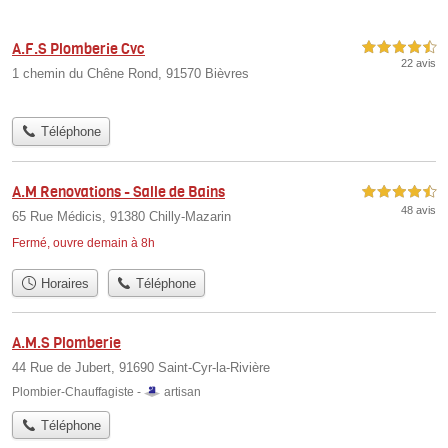
A.F.S Plomberie Cvc
4,5 étoiles sur 5
22 avis
1 chemin du Chêne Rond, 91570 Bièvres
Téléphone
A.M Renovations - Salle de Bains
4,5 étoiles sur 5
48 avis
65 Rue Médicis, 91380 Chilly-Mazarin
Fermé, ouvre demain à 8h
Horaires
Téléphone
A.M.S Plomberie
44 Rue de Jubert, 91690 Saint-Cyr-la-Rivière
Plombier-Chauffagiste -
artisan
Téléphone