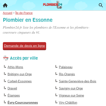
Accueil
>
Île-de-France
Plombier en Essonne
Plombier24.fr liste les
plombiers de l'Essonne
et les plombiers-
couvreurs-zingueurs du 91.
Demande de devis en ligne
Accès par ville
Athis-Mons
Palaiseau
Brétigny-sur-Orge
Ris-Orangis
Corbeil-Essonnes
Sainte-Geneviève-des-Bois
Draveil
Savigny-sur-Orge
Étampes
Vigneux-sur-Seine
Évry-Courcouronnes
Viry-Châtillon