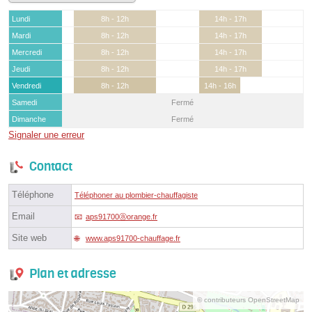
Lundi
8h - 12h
14h - 17h
Mardi
8h - 12h
14h - 17h
Mercredi
8h - 12h
14h - 17h
Jeudi
8h - 12h
14h - 17h
Vendredi
8h - 12h
14h - 16h
Samedi
Fermé
Dimanche
Fermé
Signaler une erreur
Contact
Téléphone
Téléphoner au plombier-chauffagiste
Email
aps91700ⓐorange.fr
Site web
www.aps91700-chauffage.fr
Plan et adresse
© contributeurs OpenStreetMap