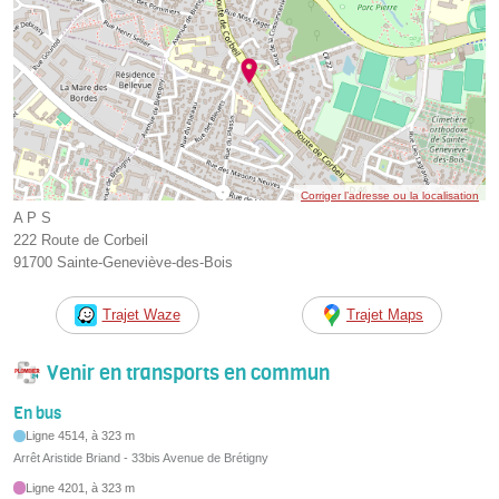
Corriger l’adresse ou la localisation
A P S
222 Route de Corbeil
91700 Sainte-Geneviève-des-Bois
Trajet Waze
Trajet Maps
Venir en transports en commun
En bus
Ligne 4514, à 323 m
Arrêt Aristide Briand - 33bis Avenue de Brétigny
Ligne 4201, à 323 m