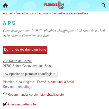
Accueil
>
Île-de-France
>
Essonne
>
Sainte-Geneviève-des-Bois
A P S
Cette fiche présente "A P S", plombier-chauffagiste situé
route de corbeil
,
91700 Sainte-Geneviève-des-Bois.
Demande de devis en ligne
222 Route de Corbeil
91700 Sainte-Geneviève-des-Bois
📞 Appeler ce plombier-chauffagiste
Plombier-Chauffagiste
-
Fermé, ouvre lundi à 8h00
Services :
chauffage
Recommander ce plombier-chauffagiste
Améliorer cette fiche