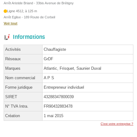
Arrêt Aristide Briand - 33bis Avenue de Brétigny
Ligne 4512, à 125 m
Arrêt Eglise - 189 Route de Corbeil
Voir tout
Informations
Activités
Chauffagiste
Réseaux
GrDF
Marques
Atlantic, Frisquet, Saunier Duval
Nom commercial
A P S
Forme juridique
Entrepreneur individuel
SIRET
43288347800039
N° TVA Intra.
FR90432883478
Création
1 mai 2015
C'est votre entreprise ?