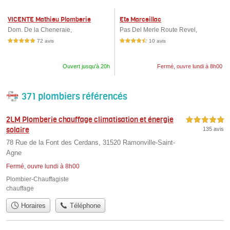
VICENTE Mathieu Plomberie
Ets Marceillac
Dom. De la Cheneraie,
Pas Del Merle Route Revel,
72 avis
10 avis
5,0 étoiles sur 5
4,5 étoiles sur 5
Ouvert jusqu'à 20h
Fermé, ouvre lundi à 8h00
371 plombiers référencés
2LM Plomberie chauffage climatisation et énergie
5,0 étoiles sur 5
solaire
135 avis
78 Rue de la Font des Cerdans, 31520 Ramonville-Saint-
Agne
Fermé, ouvre lundi à 8h00
Plombier-Chauffagiste
chauffage
Horaires
Téléphone