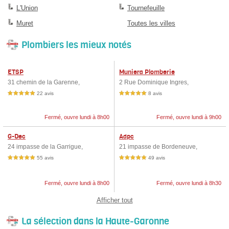
L'Union
Tournefeuille
Muret
Toutes les villes
Plombiers les mieux notés
ETSP
Muniera Plomberie
31 chemin de la Garenne,
2 Rue Dominique Ingres,
22 avis
8 avis
5,0 étoiles sur 5
5,0 étoiles sur 5
Fermé, ouvre lundi à 8h00
Fermé, ouvre lundi à 9h00
G-Dec
Adpc
24 impasse de la Garrigue,
21 impasse de Bordeneuve,
55 avis
49 avis
5,0 étoiles sur 5
5,0 étoiles sur 5
Fermé, ouvre lundi à 8h00
Fermé, ouvre lundi à 8h30
Afficher tout
La sélection dans la Haute-Garonne