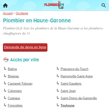
Accueil
>
Occitanie
Plombier en Haute-Garonne
Plombier24.fr liste les
plombiers de la Haute-Garonne
et les plombiers-
chauffagistes du 31.
Demande de devis en ligne
Accès par ville
Balma
Plaisance-du-Touch
Blagnac
Ramonville-Saint-Agne
Castanet-Tolosan
Saint-Gaudens
Colomiers
Saint-Jean
Cugnaux
Saint-Orens-de-Gameville
Fonsorbes
Toulouse