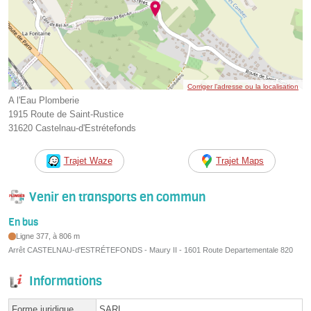
Corriger l’adresse ou la localisation
A l'Eau Plomberie
1915 Route de Saint-Rustice
31620 Castelnau-d'Estrétefonds
Trajet Waze
Trajet Maps
Venir en transports en commun
En bus
Ligne 377, à 806 m
Arrêt CASTELNAU-d'ESTRÉTEFONDS - Maury II - 1601 Route Departementale 820
Informations
Forme juridique
SARL