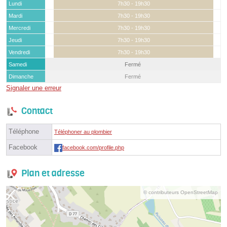
Lundi
7h30 - 19h30
Mardi
7h30 - 19h30
Mercredi
7h30 - 19h30
Jeudi
7h30 - 19h30
Vendredi
7h30 - 19h30
Samedi
Fermé
Dimanche
Fermé
Signaler une erreur
Contact
Téléphone
Téléphoner au plombier
Facebook
facebook.com/profile.php
Plan et adresse
© contributeurs OpenStreetMap