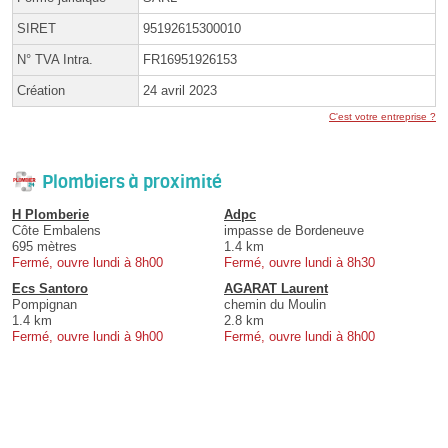
SIRET
95192615300010
N° TVA Intra.
FR16951926153
Création
24 avril 2023
C'est votre entreprise ?
Plombiers à proximité
H Plomberie
Adpc
Côte Embalens
impasse de Bordeneuve
695 mètres
1.4 km
Fermé, ouvre lundi à 8h00
Fermé, ouvre lundi à 8h30
Ecs Santoro
AGARAT Laurent
Pompignan
chemin du Moulin
1.4 km
2.8 km
Fermé, ouvre lundi à 9h00
Fermé, ouvre lundi à 8h00