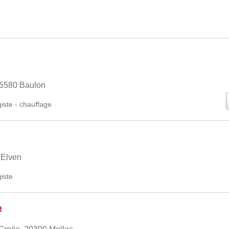
 35580 Baulon
iste
-
chauffage
 Elven
iste
e