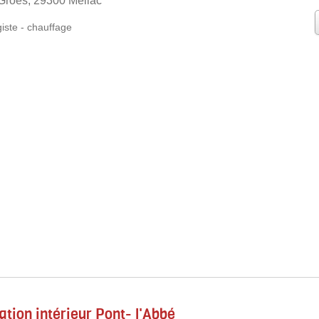
Groës, 29300 Mellac
iste
-
chauffage
tion intérieur Pont- l'Abbé