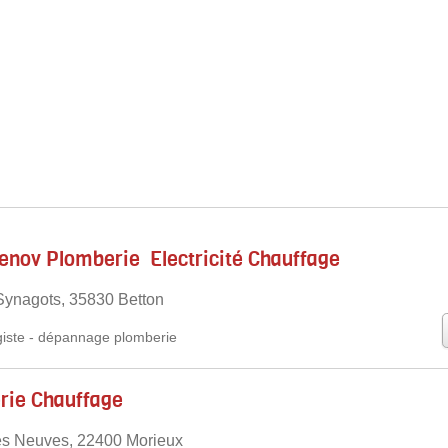
nov Plomberie ‍ Electricité Chauffage ️
 Synagots, 35830 Betton
iste
-
dépannage plomberie
rie Chauffage
es Neuves, 22400 Morieux