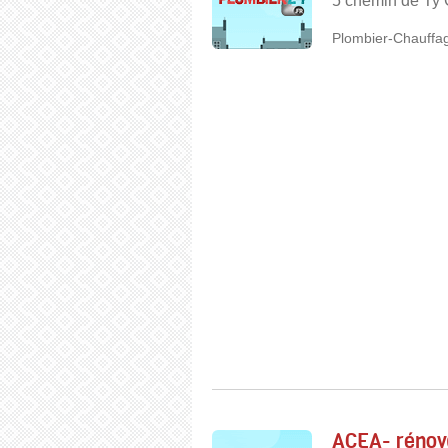
5 chemin de Ty 
Plombier-Chauffag
ACEA- rénova