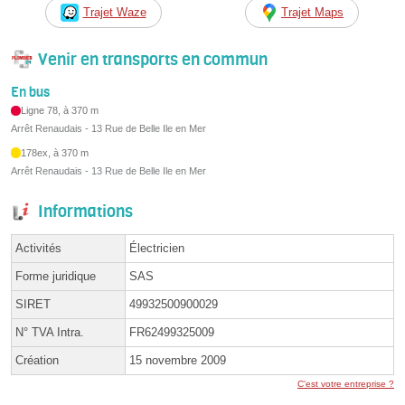
Trajet Waze
Trajet Maps
Venir en transports en commun
En bus
Ligne 78, à 370 m
Arrêt Renaudais - 13 Rue de Belle Ile en Mer
178ex, à 370 m
Arrêt Renaudais - 13 Rue de Belle Ile en Mer
Informations
Activités
Électricien
Forme juridique
SAS
SIRET
49932500900029
N° TVA Intra.
FR62499325009
Création
15 novembre 2009
C'est votre entreprise ?