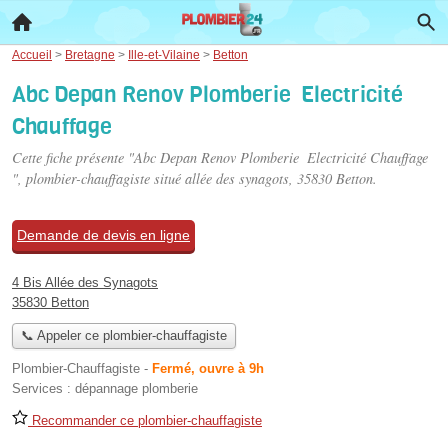
Accueil
>
Bretagne
>
Ille-et-Vilaine
>
Betton
Abc Depan Renov Plomberie ‍ Electricité
Chauffage ️
Cette fiche présente "Abc Depan Renov Plomberie ‍ Electricité Chauffage
️", plombier-chauffagiste situé
allée des synagots
, 35830 Betton.
Demande de devis en ligne
4 Bis Allée des Synagots
35830 Betton
📞 Appeler ce plombier-chauffagiste
Plombier-Chauffagiste
-
Fermé, ouvre à 9h
Services :
dépannage plomberie
Recommander ce plombier-chauffagiste