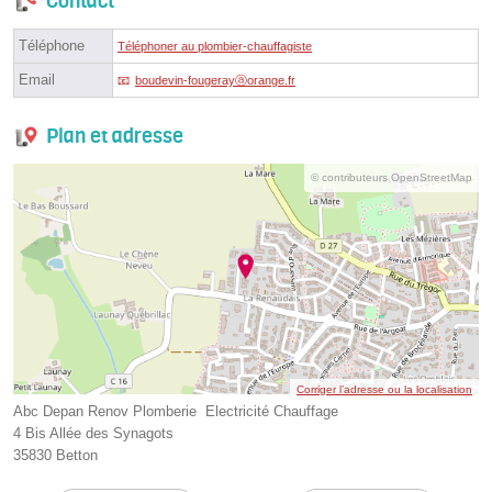
Contact
Téléphone
Téléphoner au plombier-chauffagiste
Email
boudevin-fougerayⓐorange.fr
Plan et adresse
© contributeurs OpenStreetMap
Corriger l’adresse ou la localisation
Abc Depan Renov Plomberie ‍ Electricité Chauffage ️
4 Bis Allée des Synagots
35830 Betton