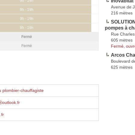
Inovabitat
9h - 19h
Avenue de Jo
9h - 19h
216 mètres
9h - 19h
SOLUTION
pompes à ch
9h - 19h
Rue Charles 
Fermé
605 mètres
Fermé, ouvr
Fermé
Arcos Cha
Boulevard d
625 mètres
 plombier-chauffagiste
outlook.fr
fr