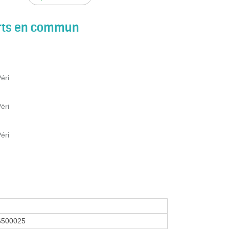
orts en commun
éri
éri
éri
6500025