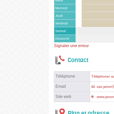
Mardi
Mercredi
Jeudi
Vendredi
Samedi
Dimanche
Signaler une erreur
Contact
Téléphone
Téléphoner au
Email
sas.janonⓐ
Site web
www.janon.
Plan et adresse