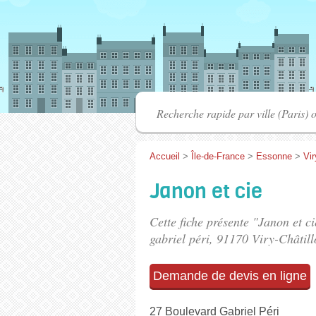
Accueil
>
Île-de-France
>
Essonne
>
Vir
Janon et cie
Cette fiche présente "Janon et c
gabriel péri
, 91170 Viry-Châtill
Demande de devis en ligne
27 Boulevard Gabriel Péri