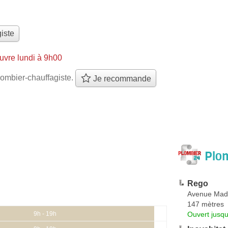
iste
uvre lundi à 9h00
ombier-chauffagiste.
Je recommande
Plom
Rego
Avenue Mad
147 mètres
Ouvert jusqu
9h - 19h