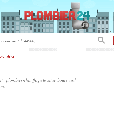
y-Châtillon
ie", plombier-chauffagiste situé
boulevard
on.