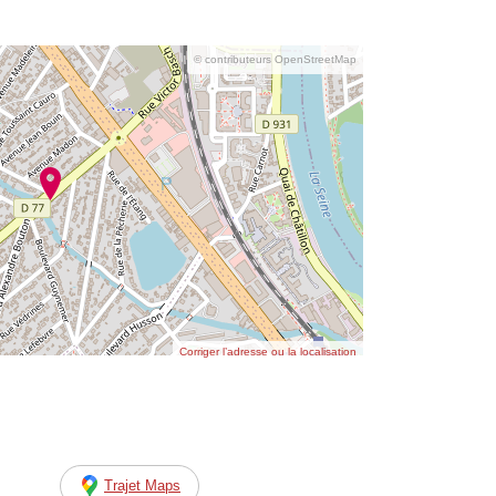
© contributeurs OpenStreetMap
Corriger l’adresse ou la localisation
Trajet Maps