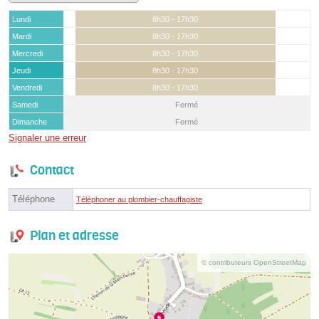
Lundi
8h30 - 17h30
Mardi
8h30 - 17h30
Mercredi
8h30 - 17h30
Jeudi
8h30 - 17h30
Vendredi
8h30 - 17h30
Samedi
Fermé
Dimanche
Fermé
Signaler une erreur
Contact
Téléphone
Téléphoner au plombier-chauffagiste
Plan et adresse
© contributeurs OpenStreetMap