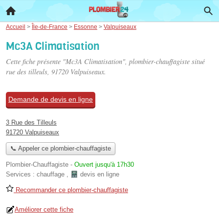
Accueil
>
Île-de-France
>
Essonne
>
Valpuiseaux
Mc3A Climatisation
Cette fiche présente "Mc3A Climatisation", plombier-chauffagiste situé
rue des tilleuls
, 91720 Valpuiseaux.
Demande de devis en ligne
3 Rue des Tilleuls
91720 Valpuiseaux
📞 Appeler ce plombier-chauffagiste
Plombier-Chauffagiste
-
Ouvert jusqu'à 17h30
Services :
chauffage
,
devis en ligne
Recommander ce plombier-chauffagiste
Améliorer cette fiche