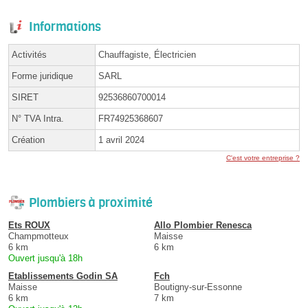
Informations
Activités
Chauffagiste, Électricien
Forme juridique
SARL
SIRET
92536860700014
N° TVA Intra.
FR74925368607
Création
1 avril 2024
C'est votre entreprise ?
Plombiers à proximité
Ets ROUX
Allo Plombier Renesca
Champmotteux
Maisse
6 km
6 km
Ouvert jusqu'à 18h
Etablissements Godin SA
Fch
Maisse
Boutigny-sur-Essonne
6 km
7 km