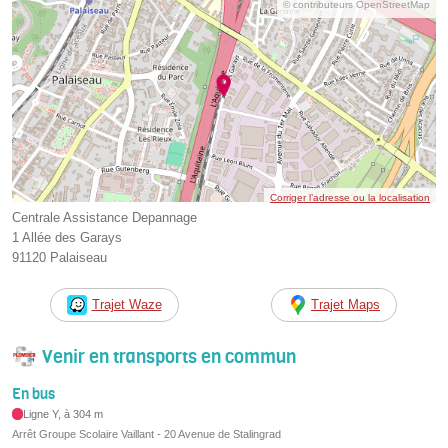
© contributeurs OpenStreetMap
Corriger l’adresse ou la localisation
Centrale Assistance Depannage
1 Allée des Garays
91120 Palaiseau
Trajet Waze
Trajet Maps
Venir en transports en commun
En bus
Ligne Y, à 304 m
Arrêt Groupe Scolaire Vaillant - 20 Avenue de Stalingrad