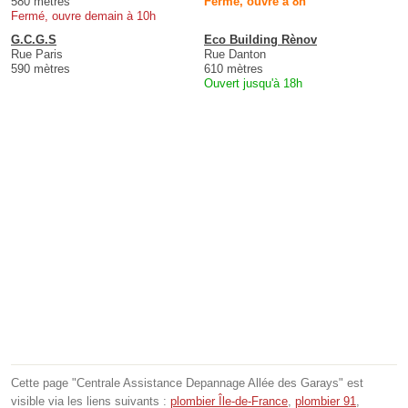
580 mètres
Fermé, ouvre à 8h
Fermé, ouvre demain à 10h
G.C.G.S
Eco Building Rènov
Rue Paris
Rue Danton
590 mètres
610 mètres
Ouvert jusqu'à 18h
Cette page "Centrale Assistance Depannage Allée des Garays" est
visible via les liens suivants :
plombier Île-de-France
,
plombier 91
,