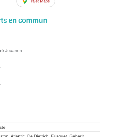
Trajet Maps
orts en commun
dré Jouanen
y
y
ste
ston, Atlantic, De Dietrich, Frisquet, Geberit,