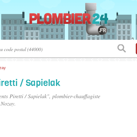
zay
retti / Sapielak
nts Piretti / Sapielak", plombier-chauffagiste
 Nozay.