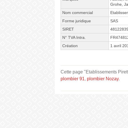
Grohe, J
Nom commercial
Etablissem
Forme juridique
SAS
SIRET
4812283
N° TVA Intra.
FR47481
Création
1 avril 20
Cette page "Etablissements Piretti
plombier 91
,
plombier Nozay
.