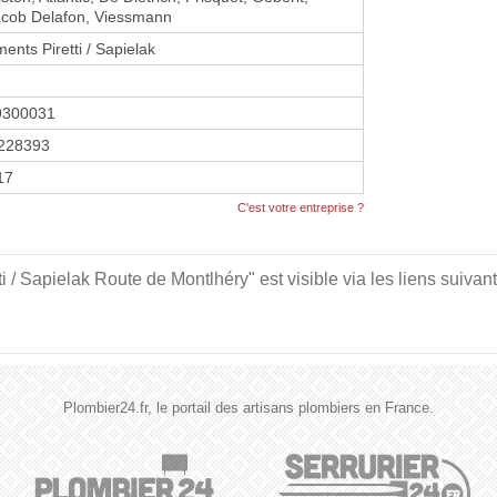
acob Delafon, Viessmann
ents Piretti / Sapielak
9300031
228393
17
C'est votre entreprise ?
 / Sapielak Route de Montlhéry" est visible via les liens suivant
Plombier24.fr, le portail des artisans plombiers en France.