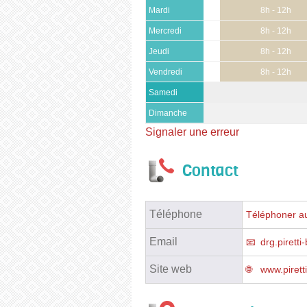
Mardi
8h - 12h
Mercredi
8h - 12h
Jeudi
8h - 12h
Vendredi
8h - 12h
Samedi
Dimanche
Signaler une erreur
Contact
Téléphone
Téléphoner au
Email
drg.pirett
Site web
www.pirett