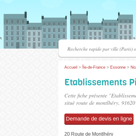
Accueil
>
Île-de-France
>
Essonne
>
No
Etablissements Pi
Cette fiche présente "Etablisseme
situé
route de montlhéry
, 91620
Demande de devis en ligne
20 Route de Montlhéry