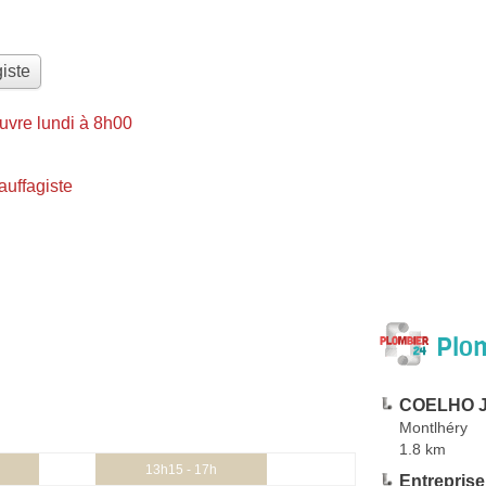
iste
uvre lundi à 8h00
uffagiste
Plom
COELHO J
Montlhéry
1.8 km
13h15 - 17h
Entreprise