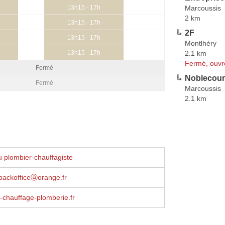
Marcoussis
13h15 - 17h
2 km
13h15 - 17h
2F
13h15 - 17h
Montlhéry
2.1 km
13h15 - 17h
Fermé, ouvr
Fermé
Noblecour
Fermé
Marcoussis
2.1 km
 plombier-chauffagiste
i-backofficeⓐorange.fr
i-chauffage-plomberie.fr