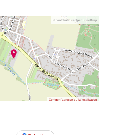
© contributeurs OpenStreetMap
Corriger l’adresse ou la localisation