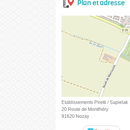
Plan et adresse
Etablissements Piretti / Sapielak
20 Route de Montlhéry
91620 Nozay