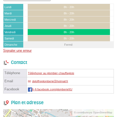
Lundi
8h - 20h
Mardi
8h - 20h
Mercredi
8h - 20h
Jeudi
8h - 20h
Vendredi
8h - 20h
Samedi
8h - 20h
Dimanche
Fermé
Signaler une erreur
Contact
Téléphone
Téléphoner au plombier-chauffagiste
Email
deloffreplomberieⓐhotmail.fr
Facebook
fr-fr.facebook.com/plomberie91/
Plan et adresse
© contributeurs OpenStreetMap