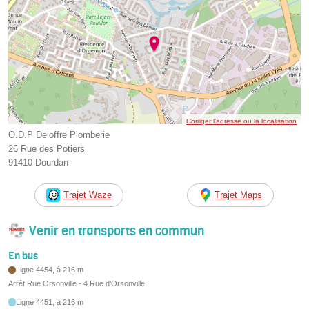
Corriger l’adresse ou la localisation
O.D.P Deloffre Plomberie
26 Rue des Potiers
91410 Dourdan
Trajet Waze
Trajet Maps
Venir en transports en commun
En bus
Ligne 4454, à 216 m
Arrêt Rue Orsonville - 4 Rue d’Orsonville
Ligne 4451, à 216 m