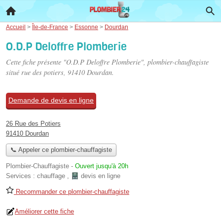
Accueil
>
Île-de-France
>
Essonne
>
Dourdan
O.D.P Deloffre Plomberie
Cette fiche présente "O.D.P Deloffre Plomberie", plombier-chauffagiste
situé
rue des potiers
, 91410 Dourdan.
Demande de devis en ligne
26 Rue des Potiers
91410 Dourdan
📞 Appeler ce plombier-chauffagiste
Plombier-Chauffagiste
-
Ouvert jusqu'à 20h
Services :
chauffage
,
devis en ligne
Recommander ce plombier-chauffagiste
Améliorer cette fiche