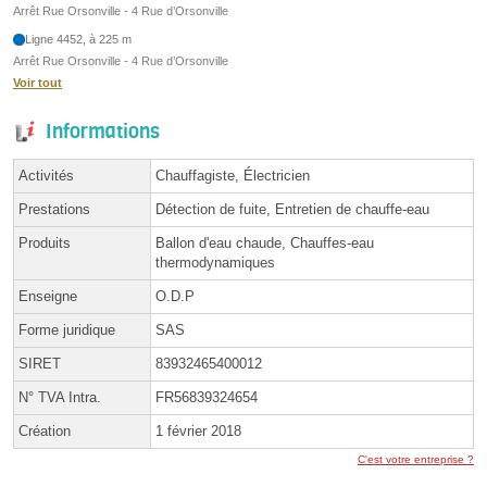
Arrêt Rue Orsonville - 4 Rue d’Orsonville
Ligne 4452, à 225 m
Arrêt Rue Orsonville - 4 Rue d’Orsonville
Voir tout
Informations
Activités
Chauffagiste, Électricien
Prestations
Détection de fuite, Entretien de chauffe-eau
Produits
Ballon d'eau chaude, Chauffes-eau
thermodynamiques
Enseigne
O.D.P
Forme juridique
SAS
SIRET
83932465400012
N° TVA Intra.
FR56839324654
Création
1 février 2018
C'est votre entreprise ?