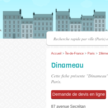
Accueil
>
Île-de-France
>
Paris
>
19ème
Dinameau
Cette fiche présente "Dinameau"
Paris.
Demande de devis en ligne
87 avenue Secrétan