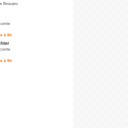
de Beaujeu
cointe
e à 8h
hter
cointe
e à 9h