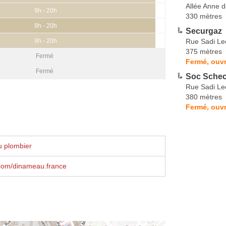
Allée Anne 
9h - 20h
330 mètres
9h - 20h
Securgaz
Rue Sadi Le
9h - 20h
375 mètres
Fermé
Fermé, ouvr
Fermé
Soc Schec
Rue Sadi Le
380 mètres
Fermé, ouvr
u plombier
com/dinameau.france