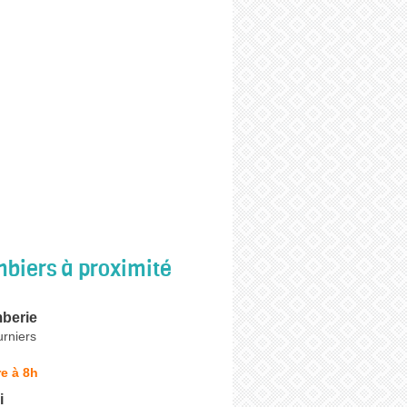
biers à proximité
mberie
rniers
e à 8h
i