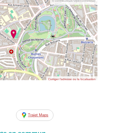
© contributeurs OpenStreetMap
Corriger l’adresse ou la localisation
Trajet Maps