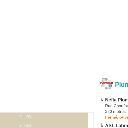
Plom
Nefta Plo
Rue Chaufou
320 mètres
Fermé, ouvr
9h - 20h
ASL Lahm
9h - 20h