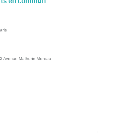
orts en commun
aris
 63 Avenue Mathurin Moreau