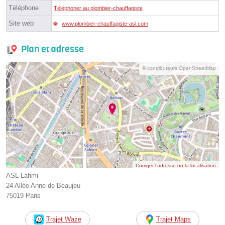
Téléphone
Téléphoner au plombier-chauffagiste
Site web
www.plombier-chauffagiste-asl.com
Plan et adresse
© contributeurs OpenStreetMap
Corriger l’adresse ou la localisation
ASL Lahmi
24 Allée Anne de Beaujeu
75019 Paris
Trajet Waze
Trajet Maps