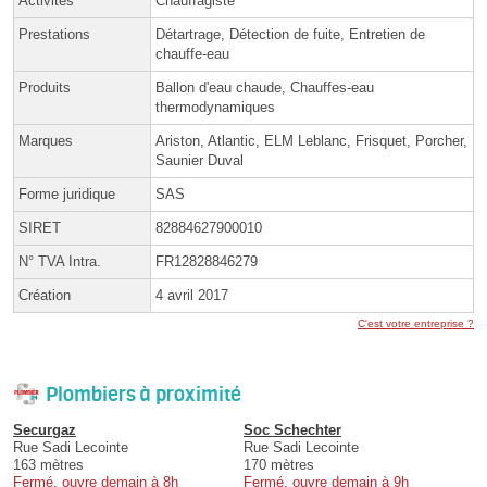
Activités
Chauffagiste
Prestations
Détartrage, Détection de fuite, Entretien de
chauffe-eau
Produits
Ballon d'eau chaude, Chauffes-eau
thermodynamiques
Marques
Ariston, Atlantic, ELM Leblanc, Frisquet, Porcher,
Saunier Duval
Forme juridique
SAS
SIRET
82884627900010
N° TVA Intra.
FR12828846279
Création
4 avril 2017
C'est votre entreprise ?
Plombiers à proximité
Securgaz
Soc Schechter
Rue Sadi Lecointe
Rue Sadi Lecointe
163 mètres
170 mètres
Fermé, ouvre demain à 8h
Fermé, ouvre demain à 9h