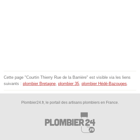
Cette page "Courtin Thierry Rue de la Barrière" est visible via les liens
suivants :
plombier Bretagne
,
plombier 35
,
plombier Hédé-Bazouges
.
Plombier24.fr, le portail des artisans plombiers en France.