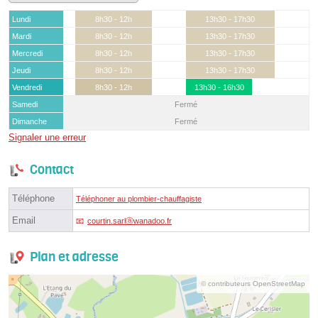
Lundi
8h30 - 12h
13h30 - 17h30
Mardi
8h30 - 12h
13h30 - 17h30
Mercredi
8h30 - 12h
13h30 - 17h30
Jeudi
8h30 - 12h
13h30 - 17h30
Vendredi
8h30 - 12h
13h30 - 16h30
Samedi
Fermé
Dimanche
Fermé
Signaler une erreur
Contact
Téléphone
Téléphoner au plombier-chauffagiste
Email
courtin.sarlⓐwanadoo.fr
Plan et adresse
© contributeurs OpenStreetMap