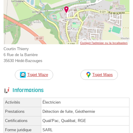
Corriger l’adresse ou la localisation
Courtin Thierry
6 Rue de la Barrière
35630 Hédé-Bazouges
Trajet Waze
Trajet Maps
Informations
Activités
Électricien
Prestations
Détection de fuite, Géothermie
Certifications
Quali'Pac, Qualibat, RGE
Forme juridique
SARL