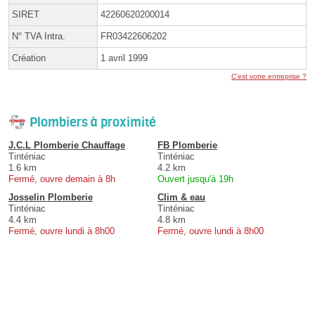
SIRET
42260620200014
N° TVA Intra.
FR03422606202
Création
1 avril 1999
C'est votre entreprise ?
Plombiers à proximité
J.C.L Plomberie Chauffage
FB Plomberie
Tinténiac
Tinténiac
1.6 km
4.2 km
Fermé, ouvre demain à 8h
Ouvert jusqu'à 19h
Josselin Plomberie
Clim & eau
Tinténiac
Tinténiac
4.4 km
4.8 km
Fermé, ouvre lundi à 8h00
Fermé, ouvre lundi à 8h00