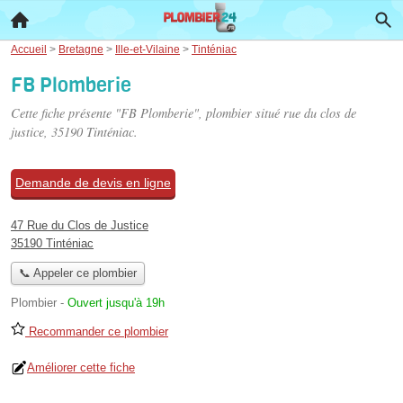
Accueil
>
Bretagne
>
Ille-et-Vilaine
>
Tinténiac
FB Plomberie
Cette fiche présente "FB Plomberie", plombier situé
rue du clos de
justice
, 35190 Tinténiac.
Demande de devis en ligne
47 Rue du Clos de Justice
35190 Tinténiac
📞 Appeler ce plombier
Plombier
-
Ouvert jusqu'à 19h
Recommander ce plombier
Améliorer cette fiche