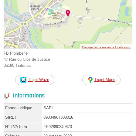
Corriger l’adresse ou la localisation
FB Plomberie
47 Rue du Clos de Justice
35190 Tinténiac
Trajet Waze
Trajet Maps
Informations
Forme juridique
SARL
SIRET
89034967300016
N° TVA Intra.
FR92890349673