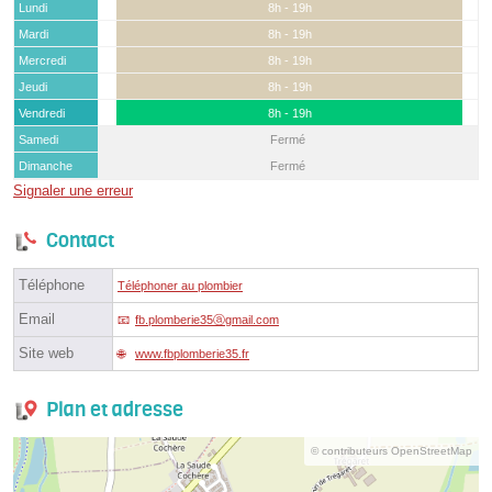
Lundi
8h - 19h
Mardi
8h - 19h
Mercredi
8h - 19h
Jeudi
8h - 19h
Vendredi
8h - 19h
Samedi
Fermé
Dimanche
Fermé
Signaler une erreur
Contact
Téléphone
Téléphoner au plombier
Email
fb.plomberie35ⓐgmail.com
Site web
www.fbplomberie35.fr
Plan et adresse
© contributeurs OpenStreetMap