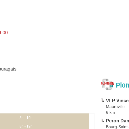
8h00
auragais
Plom
VLP Vinc
Maureville
6 km
8h - 19h
Peron Dan
Bourg-Saint
8h - 19h