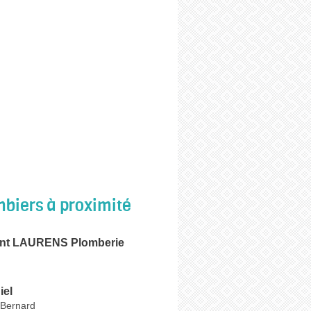
biers à proximité
ent LAURENS Plomberie
iel
-Bernard