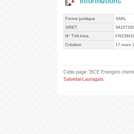
Informations
Forme juridique
SARL
SIRET
9410726
N° TVA Intra.
FR23941
Création
17 mars 
Cette page "BCE Energies chemin 
Salvetat-Lauragais
.