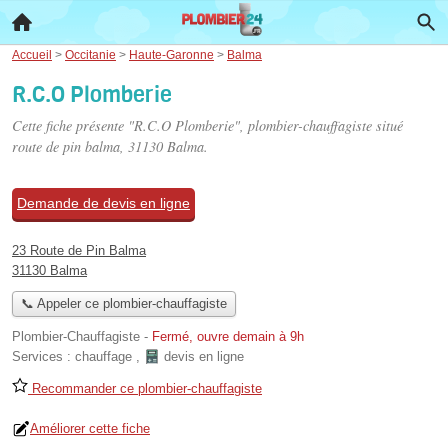
Accueil
>
Occitanie
>
Haute-Garonne
>
Balma
R.C.O Plomberie
Cette fiche présente "R.C.O Plomberie", plombier-chauffagiste situé
route de pin balma
, 31130 Balma.
Demande de devis en ligne
23 Route de Pin Balma
31130 Balma
📞 Appeler ce plombier-chauffagiste
Plombier-Chauffagiste
-
Fermé, ouvre demain à 9h
Services :
chauffage
,
devis en ligne
Recommander ce plombier-chauffagiste
Améliorer cette fiche