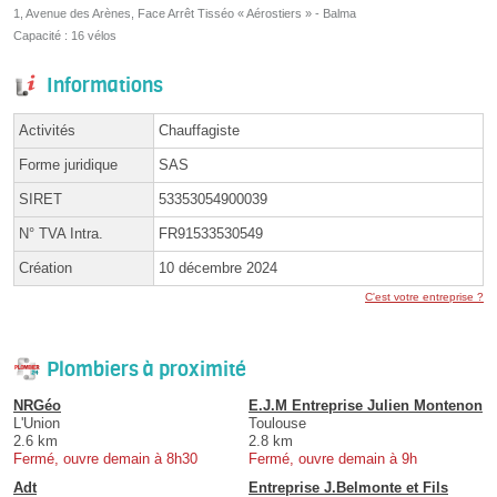
1, Avenue des Arènes, Face Arrêt Tisséo « Aérostiers » - Balma
Capacité : 16 vélos
Informations
Activités
Chauffagiste
Forme juridique
SAS
SIRET
53353054900039
N° TVA Intra.
FR91533530549
Création
10 décembre 2024
C'est votre entreprise ?
Plombiers à proximité
NRGéo
E.J.M Entreprise Julien Montenon
L'Union
Toulouse
2.6 km
2.8 km
Fermé, ouvre demain à 8h30
Fermé, ouvre demain à 9h
Adt
Entreprise J.Belmonte et Fils