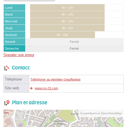
Lundi
9h - 17h
Mardi
9h - 17h
Mercredi
9h - 17h
Jeudi
9h - 17h
Vendredi
9h - 16h
Samedi
Fermé
Dimanche
Fermé
Signaler une erreur
Contact
Téléphone
Téléphoner au plombier-chauffagiste
Site web
www.rco-31.com
Plan et adresse
© contributeurs OpenStreetMap