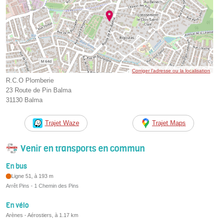
Corriger l’adresse ou la localisation
R.C.O Plomberie
23 Route de Pin Balma
31130 Balma
Trajet Waze
Trajet Maps
Venir en transports en commun
En bus
Ligne 51, à 193 m
Arrêt Pins - 1 Chemin des Pins
En vélo
Arènes - Aérostiers, à 1.17 km