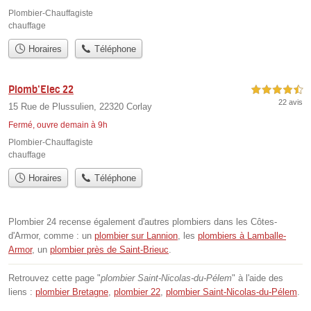
Plombier-Chauffagiste
chauffage
Horaires
Téléphone
Plomb'Elec 22
4,5 étoiles sur 5
22 avis
15 Rue de Plussulien, 22320 Corlay
Fermé, ouvre demain à 9h
Plombier-Chauffagiste
chauffage
Horaires
Téléphone
Plombier 24 recense également d'autres plombiers dans les Côtes-
d'Armor, comme : un
plombier sur Lannion
, les
plombiers à Lamballe-
Armor
, un
plombier près de Saint-Brieuc
.
Retrouvez cette page "
plombier Saint-Nicolas-du-Pélem
" à l'aide des
liens :
plombier Bretagne
,
plombier 22
,
plombier Saint-Nicolas-du-Pélem
.