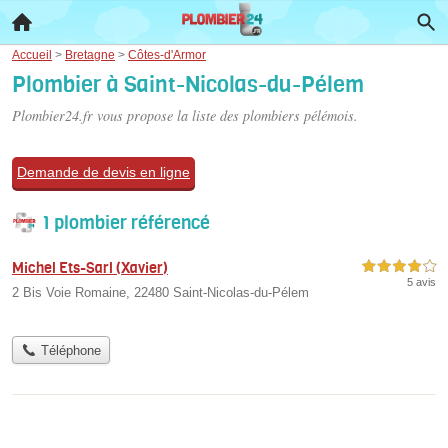
Accueil
>
Bretagne
>
Côtes-d'Armor
Plombier à Saint-Nicolas-du-Pélem
Plombier24.fr vous propose la liste des
plombiers pélémois
.
Demande de devis en ligne
1 plombier référencé
Michel Ets-Sarl (Xavier)
4,0 étoiles sur 5
5 avis
2 Bis Voie Romaine, 22480 Saint-Nicolas-du-Pélem
Téléphone