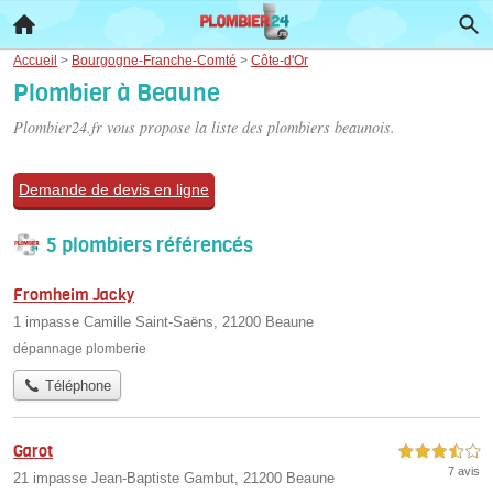
Accueil
>
Bourgogne-Franche-Comté
>
Côte-d'Or
Plombier à Beaune
Plombier24.fr vous propose la liste des
plombiers beaunois
.
Demande de devis en ligne
5 plombiers référencés
Fromheim Jacky
1 impasse Camille Saint-Saëns, 21200 Beaune
dépannage plomberie
Téléphone
Garot
3,5 étoiles sur 5
7 avis
21 impasse Jean-Baptiste Gambut, 21200 Beaune