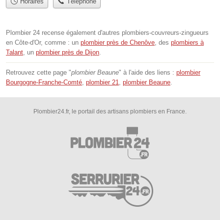
Horaires
Téléphone
Plombier 24 recense également d'autres plombiers-couvreurs-zingueurs
en Côte-d'Or, comme : un
plombier près de Chenôve
, des
plombiers à
Talant
, un
plombier près de Dijon
.
Retrouvez cette page "
plombier Beaune
" à l'aide des liens :
plombier
Bourgogne-Franche-Comté
,
plombier 21
,
plombier Beaune
.
Plombier24.fr, le portail des artisans plombiers en France.