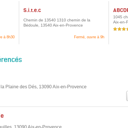
S.i.t.e.c
ABCD
1045 ch
Chemin de 13540 1310 chemin de la
Aix-en-
Bédoule,
13540 Aix-en-Provence
5,0 étoiles 
re à 8h30
Fermé, ouvre à 9h
érencés
la Plaine des Dés, 13090 Aix-en-Provence
ie
uilles, 13090 Aix-en-Provence