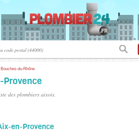
>
Bouches-du-Rhône
n-Provence
iste des
plombiers aixois
.
 Aix-en-Provence