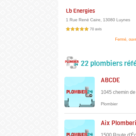
Lb Energies
1 Rue René Caire,
13080 Luynes
70 avis
5,0 étoiles sur 5
Fermé, ouv
22 plombiers réf
ABCDE
1045 chemin de 
Plombier
Aix Plomber
1500 Route d'Ég