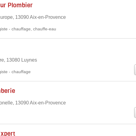
eur Plombier
'Europe, 13090 Aix-en-Provence
iste
-
chauffage
,
chauffe-eau
re, 13080 Luynes
iste
-
chauffage
mberie
onelle, 13090 Aix-en-Provence
ixpert