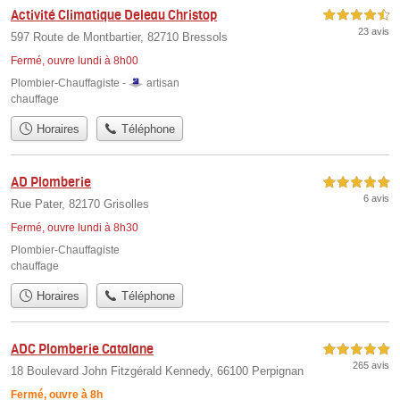
Activité Climatique Deleau Christop
4,5 étoiles sur 5
23 avis
597 Route de Montbartier, 82710 Bressols
Fermé, ouvre lundi à 8h00
Plombier-Chauffagiste -
artisan
chauffage
Horaires
Téléphone
AD Plomberie
5,0 étoiles sur 5
6 avis
Rue Pater, 82170 Grisolles
Fermé, ouvre lundi à 8h30
Plombier-Chauffagiste
chauffage
Horaires
Téléphone
ADC Plomberie Catalane
5,0 étoiles sur 5
265 avis
18 Boulevard John Fitzgérald Kennedy, 66100 Perpignan
Fermé, ouvre à 8h