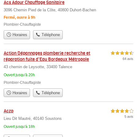
Acs Adour Chauffage Sanitaire
3096 Chemin Pied de la Côte, 40800 Duhort-Bachen
Fermé, ouvre à 9h
Plombier-Chauffagiste
Horaires
Téléphone
Action Dépannages plomberie recherche et
4,5 étoiles sur 5
réparation fuite d'Eau Bordeaux Métropole
64 avis
43 chemin de Leysotte, 33400 Talence
Ouvert jusqu'à 20h
Plombier-Chauffagiste
Horaires
Téléphone
Aczp
4,0 étoiles sur 5
5 avis
Lieu Dit Mautré, 40140 Soustons
Ouvert jusqu'à 18h