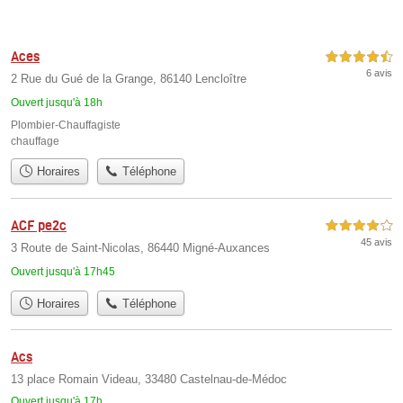
Aces
4,5 étoiles sur 5
6 avis
2 Rue du Gué de la Grange, 86140 Lencloître
Ouvert jusqu'à 18h
Plombier-Chauffagiste
chauffage
Horaires
Téléphone
ACF pe2c
4,0 étoiles sur 5
45 avis
3 Route de Saint-Nicolas, 86440 Migné-Auxances
Ouvert jusqu'à 17h45
Horaires
Téléphone
Acs
13 place Romain Videau, 33480 Castelnau-de-Médoc
Ouvert jusqu'à 17h