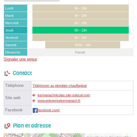
Lundi
8h - 19h
Mardi
8h - 19h
Mercredi
8h - 19h
Jeudi
8h - 19h
Vendredi
8h - 19h
Samedi
9h30 - 18h
Dimanche
Fermé
Signaler une erreur
Contact
Téléphone
Téléphoner au plombier-chauffagiste
kermanachnicolas.site-solocal.com
Site web
www.entreprisekermanach.fr
Facebook
facebook.com/
Plan et adresse