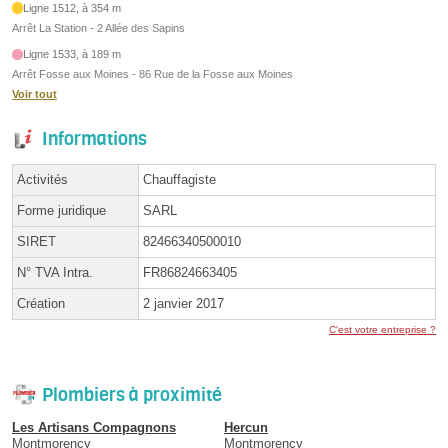
Ligne 1512, à 354 m
Arrêt La Station - 2 Allée des Sapins
Ligne 1533, à 189 m
Arrêt Fosse aux Moines - 86 Rue de la Fosse aux Moines
Voir tout
Informations
Activités
Chauffagiste
Forme juridique
SARL
SIRET
82466340500010
N° TVA Intra.
FR86824663405
Création
2 janvier 2017
C'est votre entreprise ?
Plombiers à proximité
Les Artisans Compagnons
Hercun
Montmorency
Montmorency