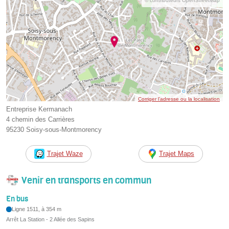
© contributeurs OpenStreetMap
Corriger l’adresse ou la localisation
Entreprise Kermanach
4 chemin des Carrières
95230 Soisy-sous-Montmorency
Trajet Waze
Trajet Maps
Venir en transports en commun
En bus
Ligne 1511, à 354 m
Arrêt La Station - 2 Allée des Sapins