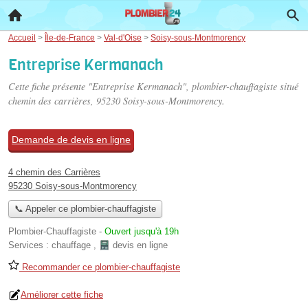
Accueil
>
Île-de-France
>
Val-d'Oise
>
Soisy-sous-Montmorency
Entreprise Kermanach
Cette fiche présente "Entreprise Kermanach", plombier-chauffagiste situé
chemin des carrières
, 95230 Soisy-sous-Montmorency.
Demande de devis en ligne
4 chemin des Carrières
95230 Soisy-sous-Montmorency
📞 Appeler ce plombier-chauffagiste
Plombier-Chauffagiste
-
Ouvert jusqu'à 19h
Services :
chauffage
,
devis en ligne
Recommander ce plombier-chauffagiste
Améliorer cette fiche