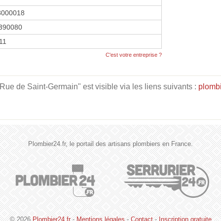
8000018
390080
11
C'est votre entreprise ?
Rue de Saint-Germain" est visible via les liens suivants :
plombi
Plombier24.fr, le portail des artisans plombiers en France.
© 2026
Plombier24.fr
-
Mentions légales
-
Contact
-
Inscription gratuite