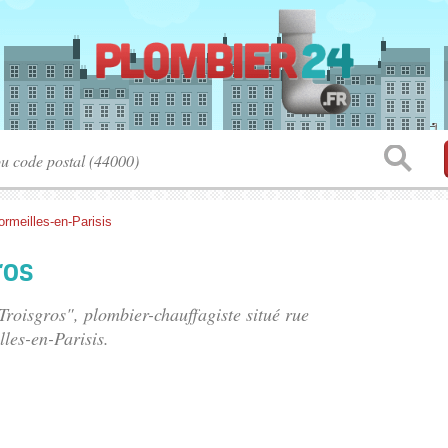
ormeilles-en-Parisis
ros
 Troisgros", plombier-chauffagiste situé
rue
les-en-Parisis.