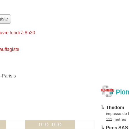
iste
uvre lundi à 8h30
uffagiste
-Parisis
Plom
Thedom
impasse de
111 mètres
13h30 - 17h30
Pires SAS