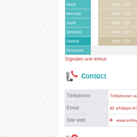
Mardi
8h30 - 12h
Mercredi
8h30 - 12h
Jeudi
8h30 - 12h
Vendredi
8h30 - 12h
Samedi
8h30 - 12h
Dimanche
Signaler une erreur
Contact
Téléphone
Téléphoner au
Email
philippe.t
Site web
www.entrep