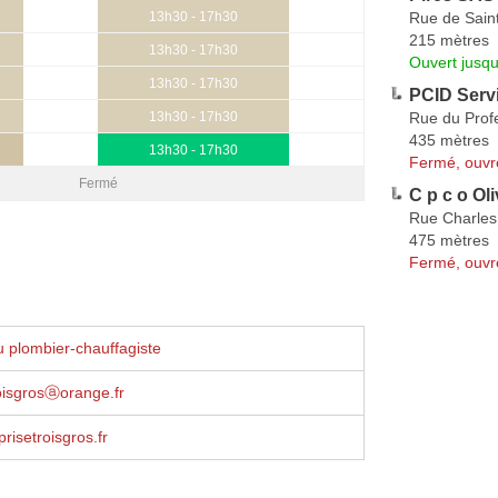
Rue de Sain
13h30 - 17h30
215 mètres
13h30 - 17h30
Ouvert jusqu
13h30 - 17h30
PCID Serv
Rue du Profe
13h30 - 17h30
435 mètres
13h30 - 17h30
Fermé, ouvr
Fermé
C p c o Oli
Rue Charles
475 mètres
Fermé, ouvr
 plombier-chauffagiste
roisgrosⓐorange.fr
risetroisgros.fr