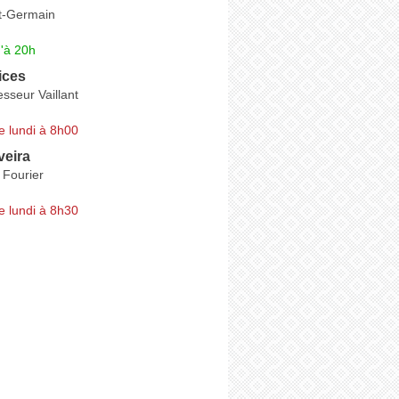
t-Germain
'à 20h
ices
sseur Vaillant
e lundi à 8h00
veira
 Fourier
e lundi à 8h30