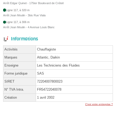
Arrêt Edgar Quinet - 175ter Boulevard de Créteil
Ligne 117, à 320 m
Arrêt Jean Moulin - 3bis Rue Viala
Ligne 117, à 306 m
Arrêt Jean Moulin - 4 Avenue Louis Blanc
Informations
Activités
Chauffagiste
Marques
Atlantic, Daikin
Enseigne
Les Techniciens des Fluides
Forme juridique
SAS
SIRET
72204007800023
N° TVA Intra.
FR54722040078
Création
1 avril 2002
C'est votre entreprise ?