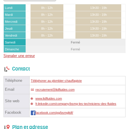
Lundi
8h - 12h
13h30 - 19h
Mardi
8h - 12h
13h30 - 19h
Mercredi
8h - 12h
13h30 - 19h
Jeudi
8h - 12h
13h30 - 19h
Vendredi
8h - 12h
13h30 - 19h
Samedi
Fermé
Dimanche
Fermé
Signaler une erreur
Contact
Téléphone
Téléphoner au plombier-chauffagiste
Email
recrutementⓐltdfluides.com
www.ltdfluides.com
Site web
fr.linkedin.com/company/bsmg-les-techniciens-des-fluides
Facebook
facebook.com/pg/bsmgltdf/
Plan et adresse