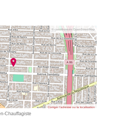
© contributeurs OpenStreetMap
Corriger l’adresse ou la localisation
n-Chauffagiste