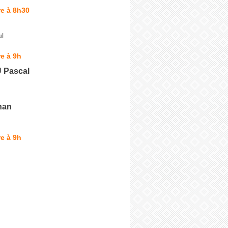
e à 8h30
l
e à 9h
Pascal
han
e à 9h