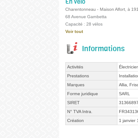
En vélo
Charentonneau - Maison Alfort, à 19
68 Avenue Gambetta
Capacité : 28 vélos
Voir tout
Informations
Activités
Électricie
Prestations
Installat
Marques
Allia, Fri
Forme juridique
SARL
SIRET
3136689
N° TVA Intra.
FR34313
Création
1 janvier