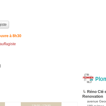
iste
ouvre à 8h30
uffagiste
t
Plom
Réno Clé e
Renovation
avenue Geo
189 mètres
13h30 - 17h30