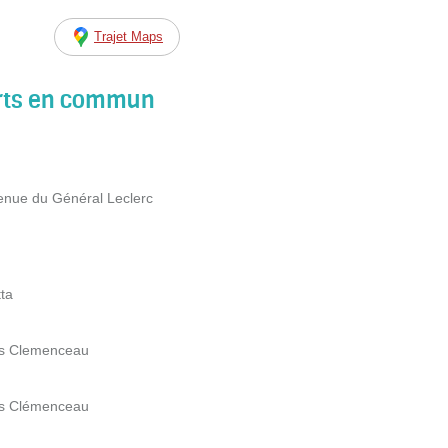
Trajet Maps
orts en commun
venue du Général Leclerc
ta
es Clemenceau
es Clémenceau