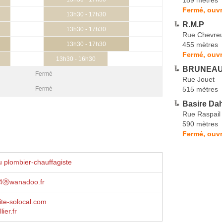
Fermé, ouvr
13h30 - 17h30
R.M.P
13h30 - 17h30
Rue Chevreu
455 mètres
13h30 - 17h30
Fermé, ouvr
13h30 - 16h30
BRUNEAU 
Fermé
Rue Jouet
515 mètres
Fermé
Basire Da
Rue Raspail
590 mètres
Fermé, ouvr
 plombier-chauffagiste
r94ⓐwanadoo.fr
site-solocal.com
ier.fr