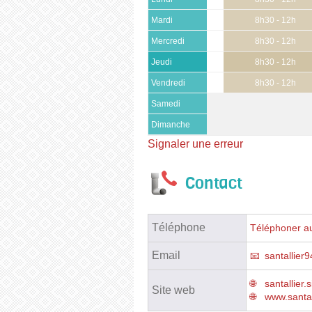
Mardi
8h30 - 12h
Mercredi
8h30 - 12h
Jeudi
8h30 - 12h
Vendredi
8h30 - 12h
Samedi
Dimanche
Signaler une erreur
Contact
Téléphone
Téléphoner au
Email
santallie
santallier.
Site web
www.santall