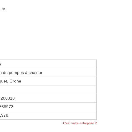
1 m
n
ion de pompes à chaleur
squet, Grohe
7200018
668972
 1978
C'est votre entreprise ?