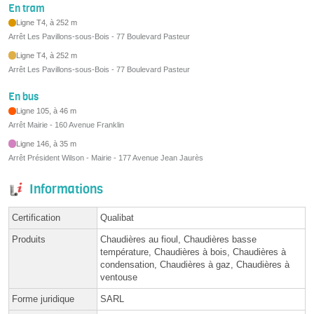
En tram
Ligne T4, à 252 m
Arrêt Les Pavillons-sous-Bois - 77 Boulevard Pasteur
Ligne T4, à 252 m
Arrêt Les Pavillons-sous-Bois - 77 Boulevard Pasteur
En bus
Ligne 105, à 46 m
Arrêt Mairie - 160 Avenue Franklin
Ligne 146, à 35 m
Arrêt Président Wilson - Mairie - 177 Avenue Jean Jaurès
Informations
Certification
Qualibat
Produits
Chaudières au fioul, Chaudières basse
température, Chaudières à bois, Chaudières à
condensation, Chaudières à gaz, Chaudières à
ventouse
Forme juridique
SARL