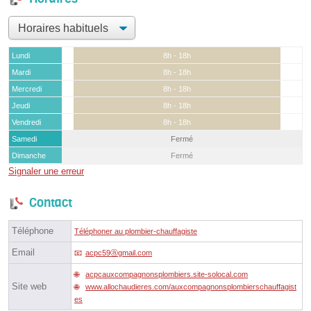
Lundi
8h - 18h
Mardi
8h - 18h
Mercredi
8h - 18h
Jeudi
8h - 18h
Vendredi
8h - 18h
Samedi
Fermé
Dimanche
Fermé
Signaler une erreur
Contact
Téléphone
Téléphoner au plombier-chauffagiste
Email
acpc59ⓐgmail.com
acpcauxcompagnonsplombiers.site-solocal.com
Site web
www.allochaudieres.com/auxcompagnonsplombierschauffagist
es