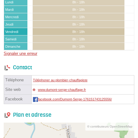
Lundi
8h - 18h
Mardi
8h - 18h
Mercredi
8h - 18h
Jeudi
8h - 18h
Vendredi
8h - 18h
Samedi
8h - 18h
Dimanche
8h - 18h
Signaler une erreur
Contact
Téléphone
Téléphoner au plombier-chauffagiste
Site web
www.dumont-serge-chauffage.fr
Facebook
facebook.com/Dumont-Serge-176151743125556/
Plan et adresse
© contributeurs OpenStreetMap