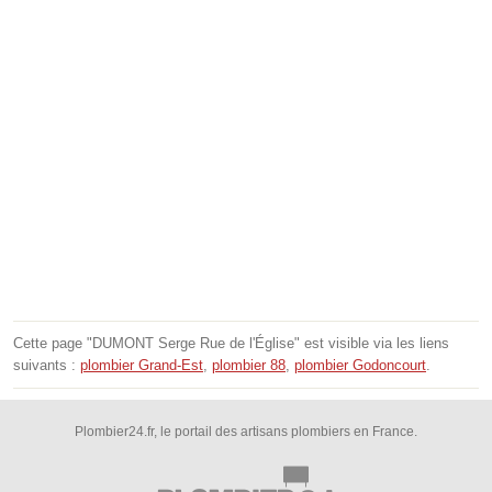
Cette page "DUMONT Serge Rue de l'Église" est visible via les liens
suivants :
plombier Grand-Est
,
plombier 88
,
plombier Godoncourt
.
Plombier24.fr, le portail des artisans plombiers en France.