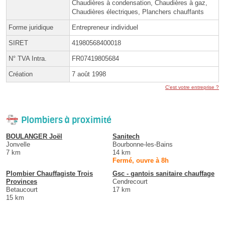
Chaudières à condensation, Chaudières à gaz,
Chaudières électriques, Planchers chauffants
Forme juridique
Entrepreneur individuel
SIRET
41980568400018
N° TVA Intra.
FR07419805684
Création
7 août 1998
C'est votre entreprise ?
Plombiers à proximité
BOULANGER Joël
Sanitech
Jonvelle
Bourbonne-les-Bains
7 km
14 km
Fermé, ouvre à 8h
Plombier Chauffagiste Trois
Gsc - gantois sanitaire chauffage
Provinces
Cendrecourt
Betaucourt
17 km
15 km