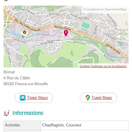
© contributeurs OpenStreetMap
Corriger l’adresse ou la localisation
Brimat
4 Rue du Câble
88160 Fresse-sur-Moselle
Trajet Waze
Trajet Maps
Informations
Activités
Chauffagiste, Couvreur