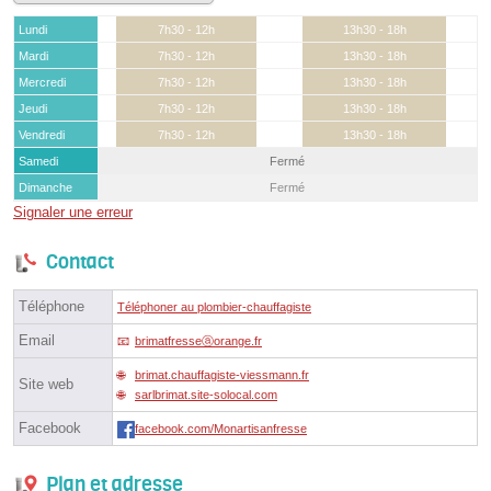
Lundi
7h30 - 12h
13h30 - 18h
Mardi
7h30 - 12h
13h30 - 18h
Mercredi
7h30 - 12h
13h30 - 18h
Jeudi
7h30 - 12h
13h30 - 18h
Vendredi
7h30 - 12h
13h30 - 18h
Samedi
Fermé
Dimanche
Fermé
Signaler une erreur
Contact
Téléphone
Téléphoner au plombier-chauffagiste
Email
brimatfresseⓐorange.fr
brimat.chauffagiste-viessmann.fr
Site web
sarlbrimat.site-solocal.com
Facebook
facebook.com/Monartisanfresse
Plan et adresse