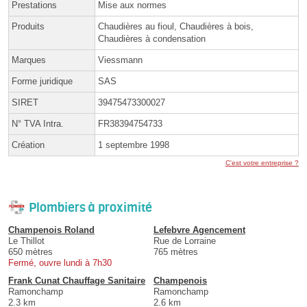
Prestations
Mise aux normes
Produits
Chaudières au fioul, Chaudières à bois,
Chaudières à condensation
Marques
Viessmann
Forme juridique
SAS
SIRET
39475473300027
N° TVA Intra.
FR38394754733
Création
1 septembre 1998
C'est votre entreprise ?
Plombiers à proximité
Champenois Roland
Lefebvre Agencement
Le Thillot
Rue de Lorraine
650 mètres
765 mètres
Fermé, ouvre lundi à 7h30
Frank Cunat Chauffage Sanitaire
Champenois
Ramonchamp
Ramonchamp
2.3 km
2.6 km