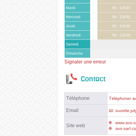
Mardi
9h - 12h30
Mercredi
9h - 12h30
Jeudi
9h - 12h30
Vendredi
9h - 12h30
Samedi
Dimanche
Signaler une erreur
Contact
Téléphone
Téléphoner au
Email
suzette.j
www.avs-
Site web
avs-sarl.c