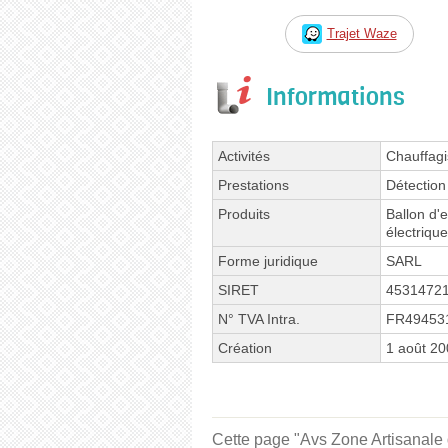
Trajet Waze
Informations
Activités
Chauffagis
Prestations
Détection
Produits
Ballon d'
électriqu
Forme juridique
SARL
SIRET
4531472
N° TVA Intra.
FR49453
Création
1 août 2
Cette page "Avs Zone Artisanale d