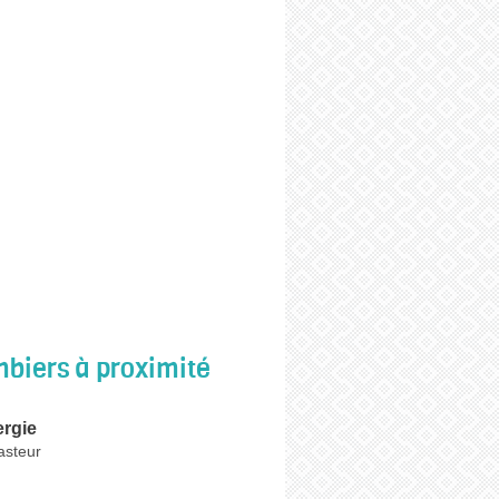
biers à proximité
ergie
asteur