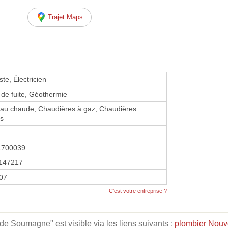
Trajet Maps
te, Électricien
 de fuite, Géothermie
eau chaude, Chaudières à gaz, Chaudières
es
1700039
147217
007
C'est votre entreprise ?
e Soumagne" est visible via les liens suivants :
plombier Nouv