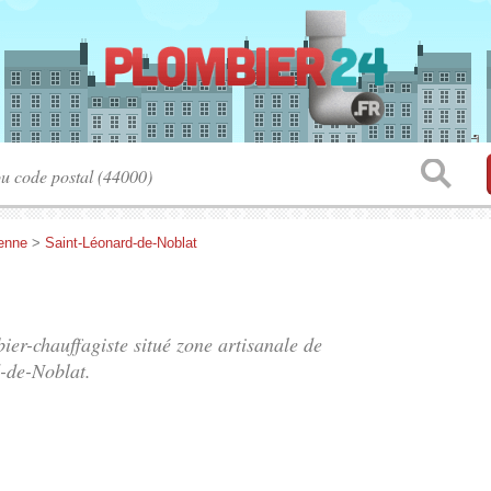
enne
>
Saint-Léonard-de-Noblat
bier-chauffagiste situé
zone artisanale de
-de-Noblat.