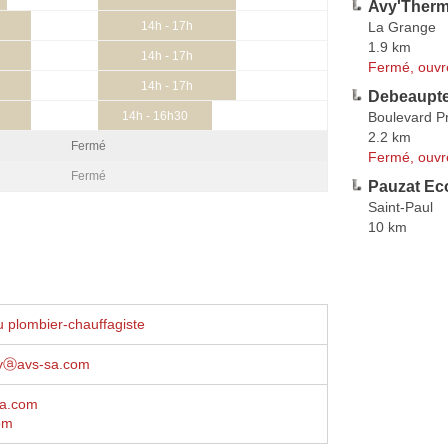
Avy'Therm
La Grange
14h - 17h
1.9 km
14h - 17h
Fermé, ouvr
14h - 17h
Debeaupte
Boulevard 
14h - 16h30
2.2 km
Fermé
Fermé, ouvr
Fermé
Pauzat Ec
Saint-Paul
10 km
 plombier-chauffagiste
ulyⓐavs-sa.com
sa.com
om