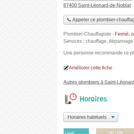
87400 Saint-Léonard-de-Noblat
📞 Appeler ce plombier-chauffag
Plombier-Chauffagiste
-
Fermé, o
Services :
chauffage
,
dépannage 
Une personne
recommande
ce pl
Améliorer cette fiche
Autres plombiers à Saint-Léonar
Horaires
Lundi
9h - 12h