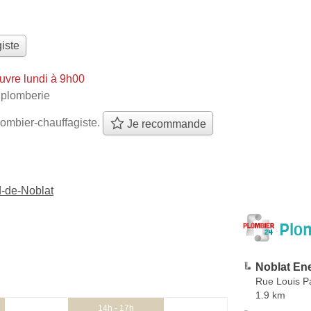
iste
uvre lundi à 9h00
plomberie
ombier-chauffagiste.
Je recommande
d-de-Noblat
Plom
Noblat En
Rue Louis P
1.9 km
14h - 17h