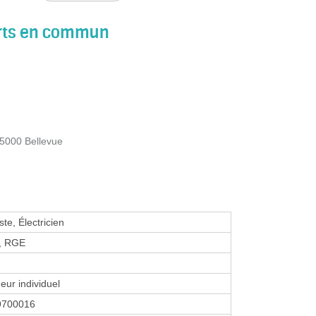
orts en commun
- 5000 Bellevue
te, Électricien
c, RGE
eur individuel
9700016