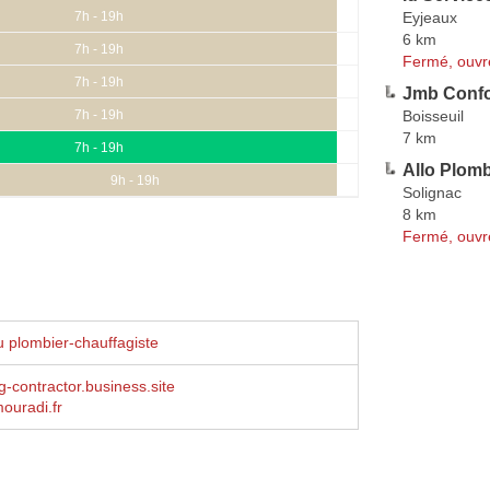
Eyjeaux
7h - 19h
6 km
7h - 19h
Fermé, ouvr
7h - 19h
Jmb Confo
Boisseuil
7h - 19h
7 km
7h - 19h
Allo Plomb
9h - 19h
Solignac
8 km
Fermé, ouvr
 plombier-chauffagiste
g-contractor.business.site
ouradi.fr