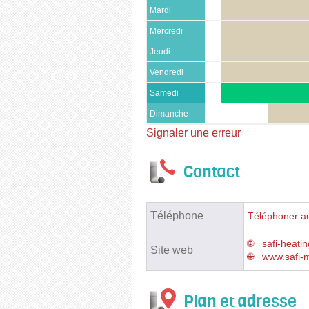
Mardi
Mercredi
Jeudi
Vendredi
Samedi
Dimanche
Signaler une erreur
Contact
Téléphone
Téléphoner au
safi-heatin
Site web
www.safi-m
Plan et adresse