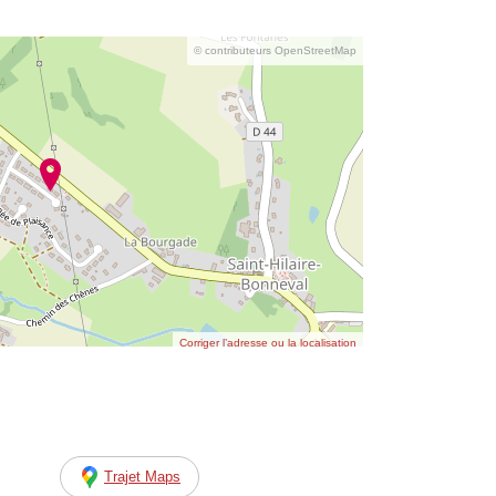
© contributeurs OpenStreetMap
Corriger l’adresse ou la localisation
Trajet Maps