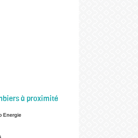
biers à proximité
o Energie
s