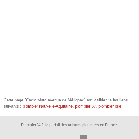
Cette page "Cadic Marc avenue de Mérignac" est visible via les liens
suivants :
plombier Nouvelle-Aquitaine
,
plombier 87
,
plombier Isle
.
Plombier24.fr, le portail des artisans plombiers en France.