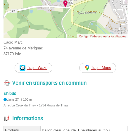
Corriger l’adresse ou la localisation
Cadic Marc
74 avenue de Mérignac
87170 Isle
Trajet Waze
Trajet Maps
Venir en transports en commun
En bus
Ligne 27, à 100 m
Arrêt La Croix du Thay - 1734 Route de Thias
Informations
Produits
Ballon d'eau chaude, Chaudières au fioul,