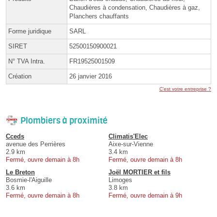
Chaudières à condensation, Chaudières à gaz,
Planchers chauffants
Forme juridique
SARL
SIRET
52500150900021
N° TVA Intra.
FR19525001509
Création
26 janvier 2016
C'est votre entreprise ?
Plombiers à proximité
Cceds
Climatis'Elec
avenue des Perrières
Aixe-sur-Vienne
2.9 km
3.4 km
Fermé, ouvre demain à 8h
Fermé, ouvre demain à 8h
Le Breton
Joël MORTIER et fils
Bosmie-l'Aiguille
Limoges
3.6 km
3.8 km
Fermé, ouvre demain à 8h
Fermé, ouvre demain à 9h