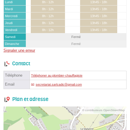
Lundi
8h - 12h
13h45 - 18h
Mardi
8h - 12h
13h45 - 18h
Mercredi
8h - 12h
13h45 - 18h
Jeudi
8h - 12h
13h45 - 18h
Vendredi
8h - 12h
13h45 - 18h
Samedi
Fermé
Dimanche
Fermé
Signaler une erreur
Contact
Téléphone
Téléphoner au plombier-chauffagiste
Email
secretariat.sarlcadicⓐgmail.com
Plan et adresse
© contributeurs OpenStreetMap