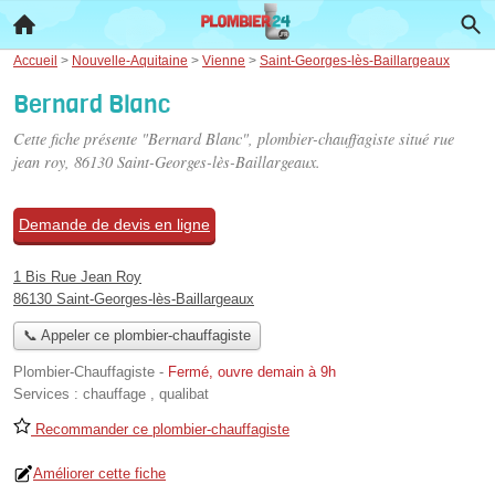
Accueil
>
Nouvelle-Aquitaine
>
Vienne
>
Saint-Georges-lès-Baillargeaux
Bernard Blanc
Cette fiche présente "Bernard Blanc", plombier-chauffagiste situé
rue
jean roy
, 86130 Saint-Georges-lès-Baillargeaux.
Demande de devis en ligne
1 Bis Rue Jean Roy
86130 Saint-Georges-lès-Baillargeaux
📞 Appeler ce plombier-chauffagiste
Plombier-Chauffagiste
-
Fermé, ouvre demain à 9h
Services :
chauffage
,
qualibat
Recommander ce plombier-chauffagiste
Améliorer cette fiche