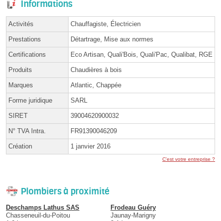
Informations
Activités
Chauffagiste, Électricien
Prestations
Détartrage, Mise aux normes
Certifications
Eco Artisan, Quali'Bois, Quali'Pac, Qualibat, RGE
Produits
Chaudières à bois
Marques
Atlantic, Chappée
Forme juridique
SARL
SIRET
39004620900032
N° TVA Intra.
FR91390046209
Création
1 janvier 2016
C'est votre entreprise ?
Plombiers à proximité
Deschamps Lathus SAS
Frodeau Guéry
Chasseneuil-du-Poitou
Jaunay-Marigny