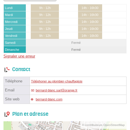
Lundi
9h - 12h
14h - 16h30
Mardi
9h - 12h
14h - 16h30
Mercredi
9h - 12h
14h - 16h30
Jeudi
9h - 12h
14h - 16h30
Vendredi
9h - 12h
14h - 16h30
Samedi
Fermé
Dimanche
Fermé
Signaler une erreur
Contact
Téléphone
Téléphoner au plombier-chauffagiste
Email
bernard-blanc.sarlⓐorange.fr
Site web
bernard-blanc.com
Plan et adresse
© contributeurs OpenStreetMap