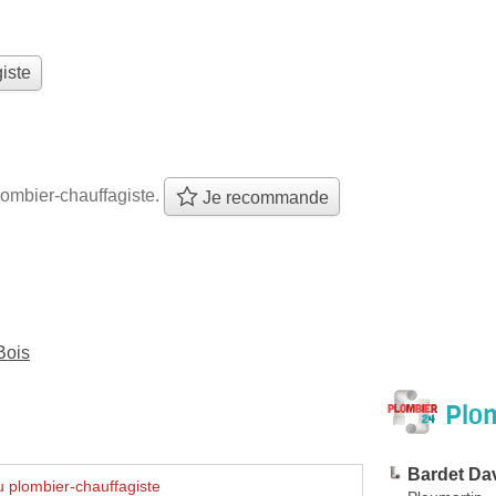
iste
ombier-chauffagiste.
Je recommande
Bois
Plom
Bardet Da
 plombier-chauffagiste