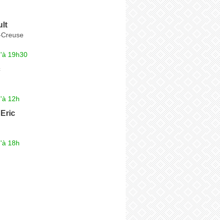
lt
-Creuse
u'à 19h30
c
'à 12h
Eric
'à 18h