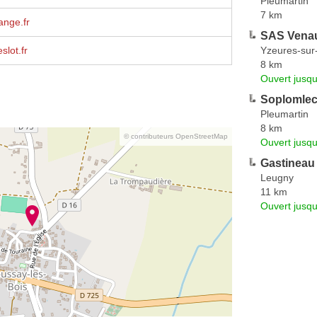
Pleumartin
7 km
ange.fr
SAS Venau
Yzeures-sur
slot.fr
8 km
Ouvert jusq
Soplomle
Pleumartin
8 km
© contributeurs OpenStreetMap
Ouvert jusqu
Gastineau 
Leugny
11 km
Ouvert jusqu