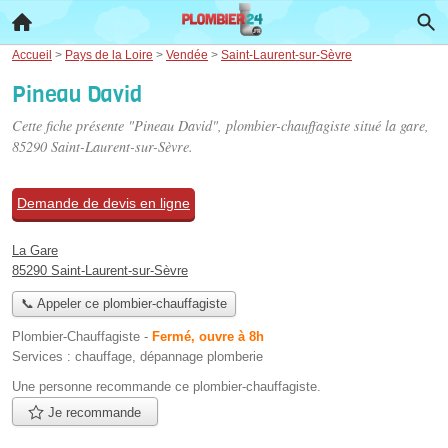
Accueil
>
Pays de la Loire
>
Vendée
>
Saint-Laurent-sur-Sèvre
Pineau David
Cette fiche présente "Pineau David", plombier-chauffagiste situé
la gare
,
85290 Saint-Laurent-sur-Sèvre.
Demande de devis en ligne
La Gare
85290 Saint-Laurent-sur-Sèvre
📞 Appeler ce plombier-chauffagiste
Plombier-Chauffagiste
-
Fermé, ouvre à 8h
Services :
chauffage
,
dépannage plomberie
Une personne
recommande
ce plombier-chauffagiste.
Je recommande