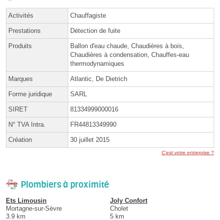
Activités
Chauffagiste
Prestations
Détection de fuite
Produits
Ballon d'eau chaude, Chaudières à bois,
Chaudières à condensation, Chauffes-eau
thermodynamiques
Marques
Atlantic, De Dietrich
Forme juridique
SARL
SIRET
81334999000016
N° TVA Intra.
FR44813349990
Création
30 juillet 2015
C'est votre entreprise ?
Plombiers à proximité
Ets Limousin
Joly Confort
Mortagne-sur-Sèvre
Cholet
3.9 km
5 km