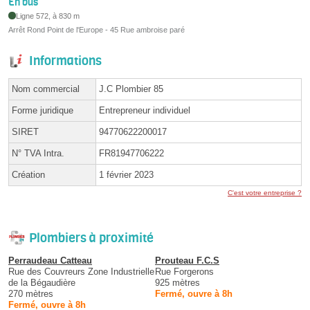
En bus
Ligne 572, à 830 m
Arrêt Rond Point de l'Europe - 45 Rue ambroise paré
Informations
Nom commercial
J.C Plombier 85
Forme juridique
Entrepreneur individuel
SIRET
94770622200017
N° TVA Intra.
FR81947706222
Création
1 février 2023
C'est votre entreprise ?
Plombiers à proximité
Perraudeau Catteau
Prouteau F.C.S
Rue des Couvreurs Zone Industrielle
Rue Forgerons
de la Bégaudière
925 mètres
270 mètres
Fermé, ouvre à 8h
Fermé, ouvre à 8h