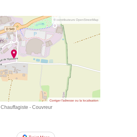
© contributeurs OpenStreetMap
Corriger l’adresse ou la localisation
hauffagiste - Couvreur