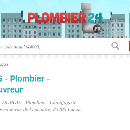
uçon
- Plombier -
uvreur
-DUBOIS - Plombier - Chauffagiste -
e situé
rue de l'épeautre
, 85400 Luçon.