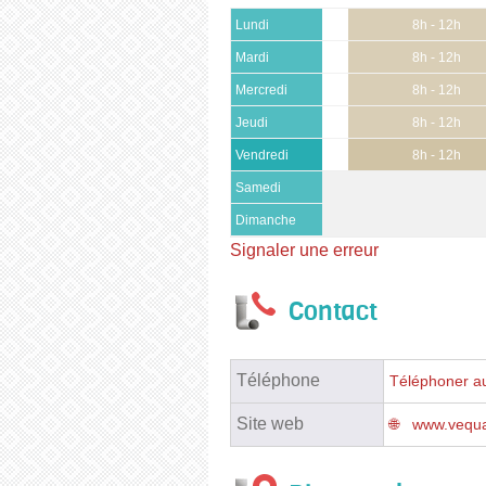
Lundi
8h - 12h
Mardi
8h - 12h
Mercredi
8h - 12h
Jeudi
8h - 12h
Vendredi
8h - 12h
Samedi
Dimanche
Signaler une erreur
Contact
Téléphone
Téléphoner au
Site web
www.vequa