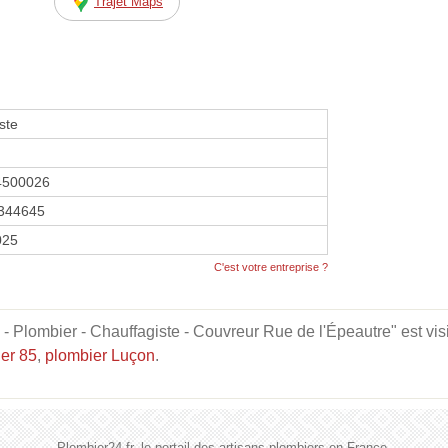
Trajet Maps
ste
4500026
344645
2025
C'est votre entreprise ?
mbier - Chauffagiste - Couvreur Rue de l'Épeautre" est visibl
er 85
,
plombier Luçon
.
Plombier24.fr, le portail des artisans plombiers en France.