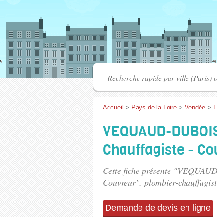
Accueil
>
Pays de la Loire
>
Vendée
>
L
VEQUAUD-DUBOIS 
Chauffagiste - Co
Cette fiche présente "VEQUAUD
Couvreur", plombier-chauffagist
Demande de devis en ligne