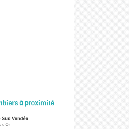
biers à proximité
e Sud Vendée
s d'Or