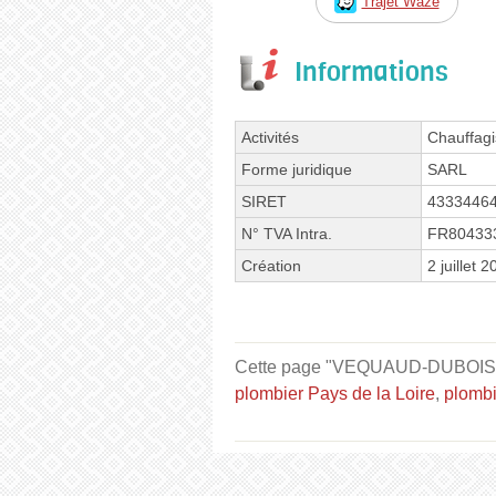
Trajet Waze
Informations
Activités
Chauffagi
Forme juridique
SARL
SIRET
4333446
N° TVA Intra.
FR80433
Création
2 juillet 
Cette page "VEQUAUD-DUBOIS - Plo
plombier Pays de la Loire
,
plombi