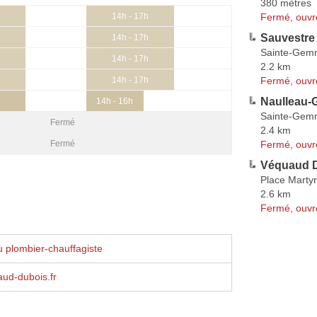
380 mètres
Fermé, ouvr
14h - 17h
Sauvestre
14h - 17h
Sainte-Gemm
14h - 17h
2.2 km
Fermé, ouvr
14h - 17h
Naulleau-G
14h - 16h
Sainte-Gemm
Fermé
2.4 km
Fermé, ouvr
Fermé
Véquaud 
Place Marty
2.6 km
Fermé, ouvr
 plombier-chauffagiste
ud-dubois.fr