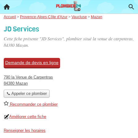
Accueil
>
Provence-Alpes-Côte d'Azur
>
Vaucluse
>
Mazan
JD Services
Cette fiche présente "JD Services", plombier situé
la venue de carpentras
,
84380 Mazan.
Demande de devis en ligne
790 la Venue de Carpentras
84380 Mazan
📞 Appeler ce plombier
Recommander ce plombier
Améliorer cette fiche
Renseigner les horaires