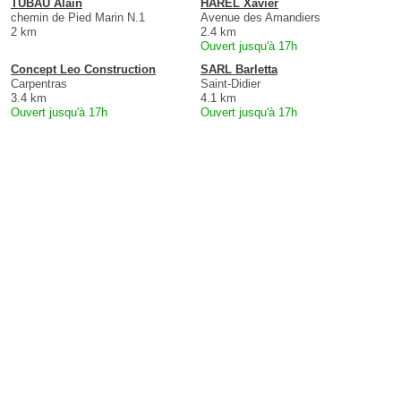
TUBAU Alain
HAREL Xavier
chemin de Pied Marin N.1
Avenue des Amandiers
2 km
2.4 km
Ouvert jusqu'à 17h
Concept Leo Construction
SARL Barletta
Carpentras
Saint-Didier
3.4 km
4.1 km
Ouvert jusqu'à 17h
Ouvert jusqu'à 17h