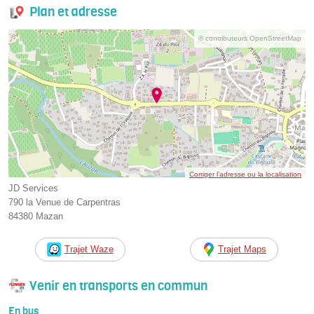
Plan et adresse
© contributeurs OpenStreetMap
Corriger l’adresse ou la localisation
JD Services
790 la Venue de Carpentras
84380 Mazan
Trajet Waze
Trajet Maps
Venir en transports en commun
En bus