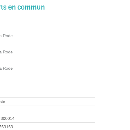
orts en commun
la Rode
la Rode
la Rode
ste
6300014
663163