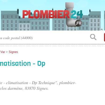
>
Var
>
Signes
matisation - Dp
te - climatisation - Dp Technique", plombier-
 clos darmène
, 83870 Signes.