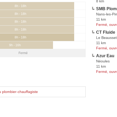
8 km
8h - 18h
SMB Plom
Nans-les-Pi
8h - 18h
11 km
8h - 18h
Fermé, ouvr
8h - 18h
CT Fluide
Le Beausset
8h - 18h
11 km
9h - 16h
Fermé, ouvr
Fermé
Azur Eau
Néoules
11 km
Fermé, ouvr
 plombier-chauffagiste