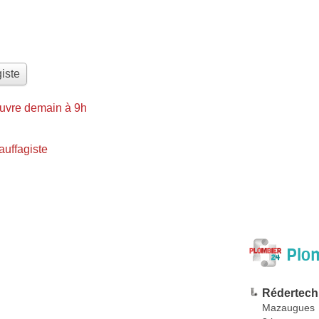
iste
uvre demain à 9h
uffagiste
Plom
Rédertech
Mazaugues