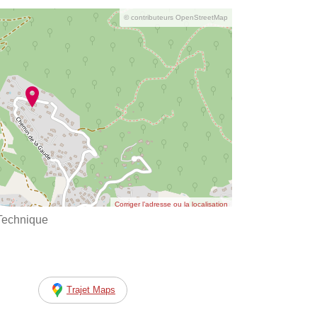
© contributeurs OpenStreetMap
Corriger l’adresse ou la localisation
 Technique
Trajet Maps