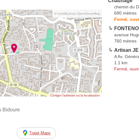
Chauffage
chemin du D
680 mètres
© contributeurs OpenStreetMap
Fermé, ouvr
FONTENOY
avenue Hugu
760 mètres
Artisan J
A Av. Généra
1.1 km
Fermé, ouvr
Corriger l’adresse ou la localisation
s Bidoure
Trajet Maps