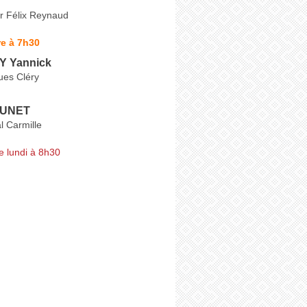
r Félix Reynaud
e à 7h30
 Yannick
es Cléry
EUNET
l Carmille
e lundi à 8h30