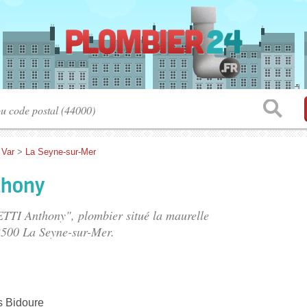
>
Var
>
La Seyne-sur-Mer
thony
ETTI Anthony", plombier situé
la maurelle
3500 La Seyne-sur-Mer.
s Bidoure