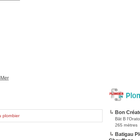
-Mer
Plom
Bon Créat
u plombier
Bât B l'Orat
265 mètres
Batigau Pl