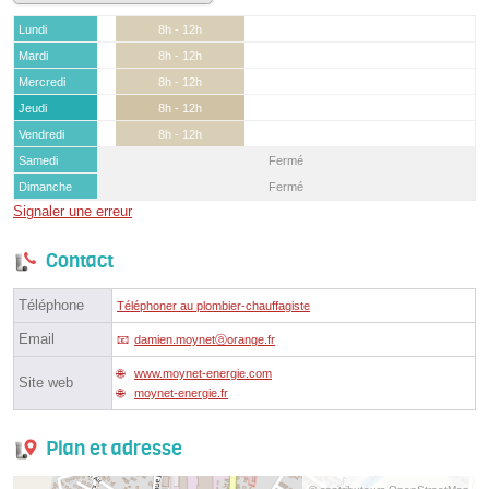
Lundi
8h - 12h
Mardi
8h - 12h
Mercredi
8h - 12h
Jeudi
8h - 12h
Vendredi
8h - 12h
Samedi
Fermé
Dimanche
Fermé
Signaler une erreur
Contact
Téléphone
Téléphoner au plombier-chauffagiste
Email
damien.moynetⓐorange.fr
www.moynet-energie.com
Site web
moynet-energie.fr
Plan et adresse