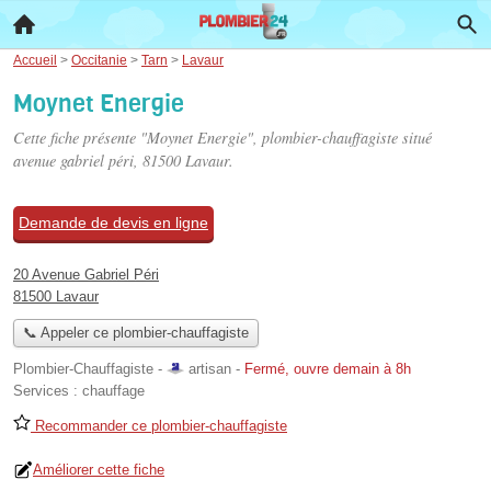
Accueil
>
Occitanie
>
Tarn
>
Lavaur
Moynet Energie
Cette fiche présente "Moynet Energie", plombier-chauffagiste situé
avenue gabriel péri
, 81500 Lavaur.
Demande de devis en ligne
20 Avenue Gabriel Péri
81500 Lavaur
📞 Appeler ce plombier-chauffagiste
Plombier-Chauffagiste -
artisan
-
Fermé, ouvre demain à 8h
Services :
chauffage
Recommander ce plombier-chauffagiste
Améliorer cette fiche