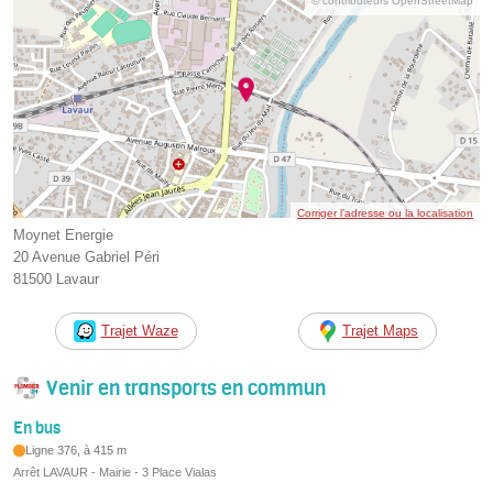
© contributeurs OpenStreetMap
Corriger l’adresse ou la localisation
Moynet Energie
20 Avenue Gabriel Péri
81500 Lavaur
Trajet Waze
Trajet Maps
Venir en transports en commun
En bus
Ligne 376, à 415 m
Arrêt LAVAUR - Mairie - 3 Place Vialas