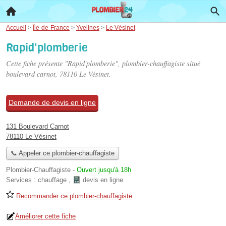
Accueil
>
Île-de-France
>
Yvelines
>
Le Vésinet
Rapid'plomberie
Cette fiche présente "Rapid'plomberie", plombier-chauffagiste situé
boulevard carnot
, 78110 Le Vésinet.
Demande de devis en ligne
131 Boulevard Carnot
78110 Le Vésinet
📞 Appeler ce plombier-chauffagiste
Plombier-Chauffagiste
-
Ouvert jusqu'à 18h
Services :
chauffage
,
devis en ligne
Recommander ce plombier-chauffagiste
Améliorer cette fiche