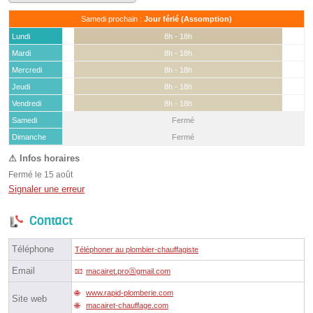
Samedi prochain :
Jour férié (Assomption)
Lundi
8h - 18h
Mardi
8h - 18h
Mercredi
8h - 18h
Jeudi
8h - 18h
Vendredi
8h - 18h
Samedi
Fermé
(15 août)
Dimanche
Fermé
Fermé le 15 août
Signaler une erreur
Contact
Téléphone
Téléphoner au plombier-chauffagiste
Email
macairet.proⓐgmail.com
www.rapid-plomberie.com
Site web
macairet-chauffage.com