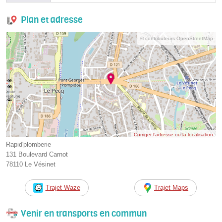
Plan et adresse
© contributeurs OpenStreetMap
Corriger l’adresse ou la localisation
Rapid'plomberie
131 Boulevard Carnot
78110 Le Vésinet
Trajet Waze
Trajet Maps
Venir en transports en commun