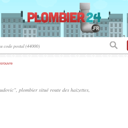
srouvre
udovic", plombier situé
route des haizettes
,