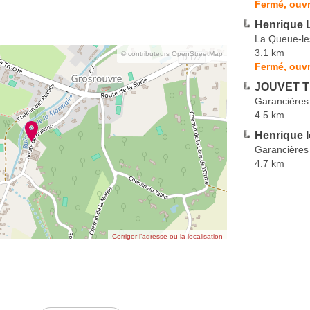
Fermé, ouvr
Henrique 
La Queue-le
3.1 km
© contributeurs OpenStreetMap
Fermé, ouvr
JOUVET T
Garancières
4.5 km
Henrique 
Garancières
4.7 km
Corriger l’adresse ou la localisation