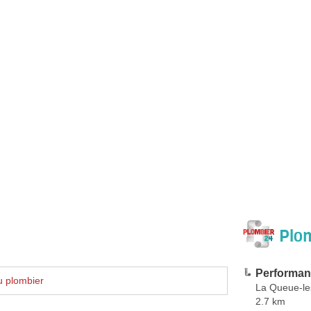
Plom
Performan
u plombier
La Queue-le
2.7 km