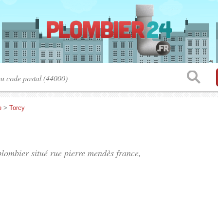
e
>
Torcy
plombier situé
rue pierre mendès france
,