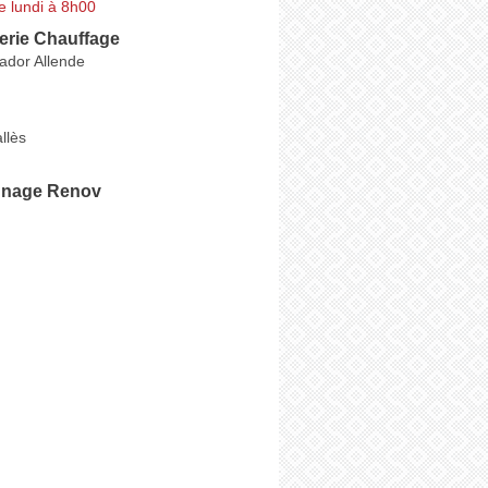
e lundi à 8h00
erie Chauffage
ador Allende
llès
nnage Renov