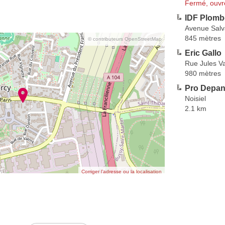
Fermé, ouvr
IDF Plomb
Avenue Salv
845 mètres
© contributeurs OpenStreetMap
Eric Gallo
Rue Jules Va
980 mètres
Pro Depa
Noisiel
2.1 km
Corriger l’adresse ou la localisation