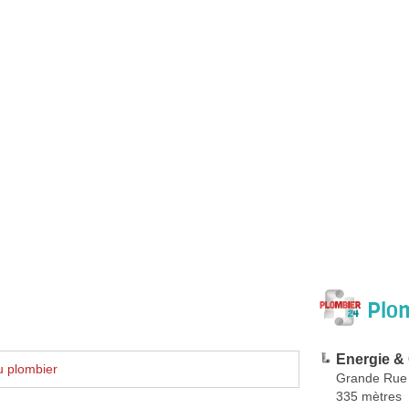
Plom
Energie &
u plombier
Grande Rue
335 mètres