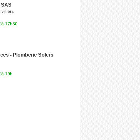
e SAS
villiers
u'à 17h30
ces - Plomberie Solers
'à 19h