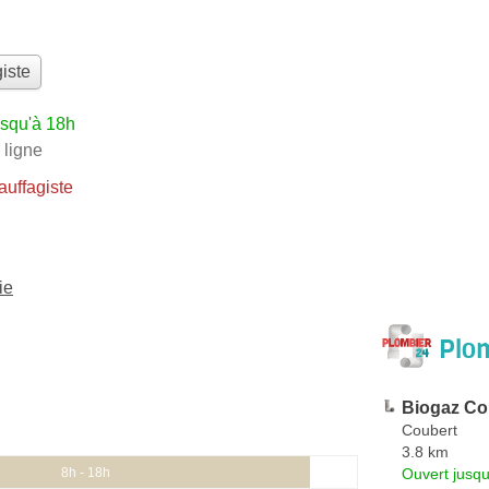
iste
usqu'à 18h
 ligne
uffagiste
ie
Plom
Biogaz Co
Coubert
3.8 km
Ouvert jusqu
8h - 18h