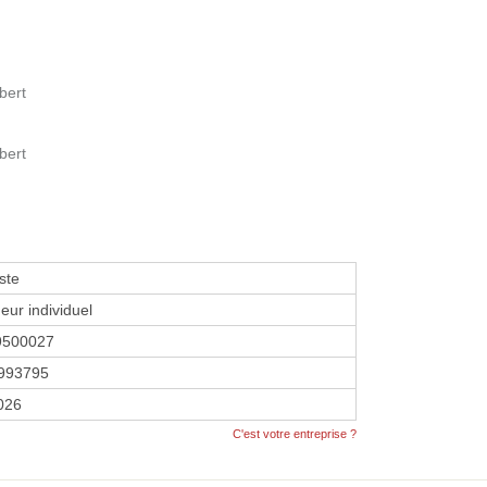
bert
bert
ste
eur individuel
9500027
993795
2026
C'est votre entreprise ?