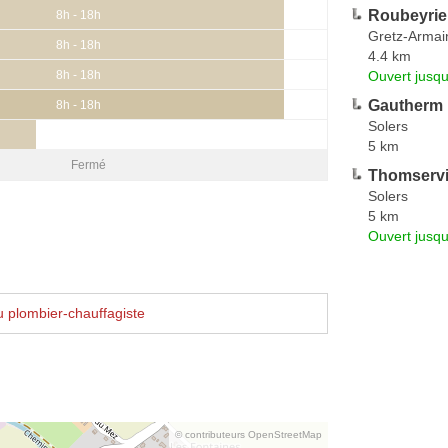
Roubeyri
8h - 18h
Gretz-Armain
8h - 18h
4.4 km
Ouvert jusq
8h - 18h
Gautherm
8h - 18h
Solers
5 km
Fermé
Thomservi
Solers
5 km
Ouvert jusqu
 plombier-chauffagiste
© contributeurs OpenStreetMap