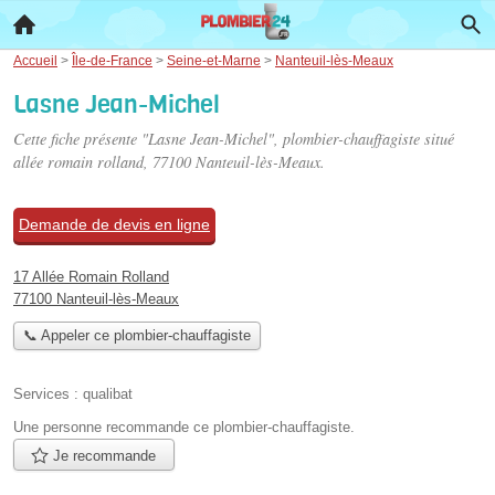
Accueil
>
Île-de-France
>
Seine-et-Marne
>
Nanteuil-lès-Meaux
Lasne Jean-Michel
Cette fiche présente "Lasne Jean-Michel", plombier-chauffagiste situé
allée romain rolland
, 77100 Nanteuil-lès-Meaux.
Demande de devis en ligne
17 Allée Romain Rolland
77100 Nanteuil-lès-Meaux
📞 Appeler ce plombier-chauffagiste
Services :
qualibat
Une personne
recommande
ce plombier-chauffagiste.
Je recommande