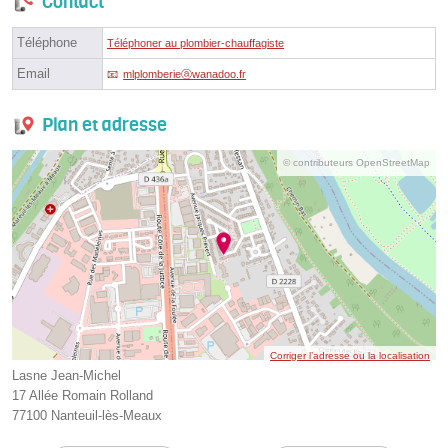
Contact
Téléphone
Téléphoner au plombier-chauffagiste
Email
mlplomberieⓐwanadoo.fr
Plan et adresse
© contributeurs OpenStreetMap
Corriger l’adresse ou la localisation
Lasne Jean-Michel
17 Allée Romain Rolland
77100 Nanteuil-lès-Meaux