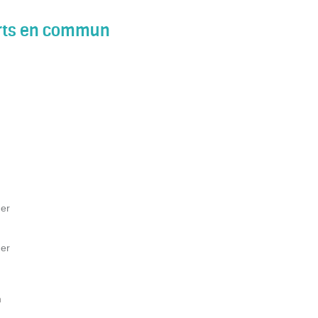
orts en commun
mer
mer
m