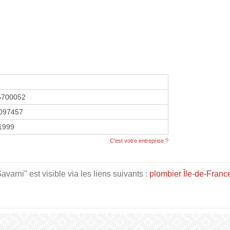
5700052
097457
 1999
C'est votre entreprise ?
rni" est visible via les liens suivants :
plombier Île-de-Franc