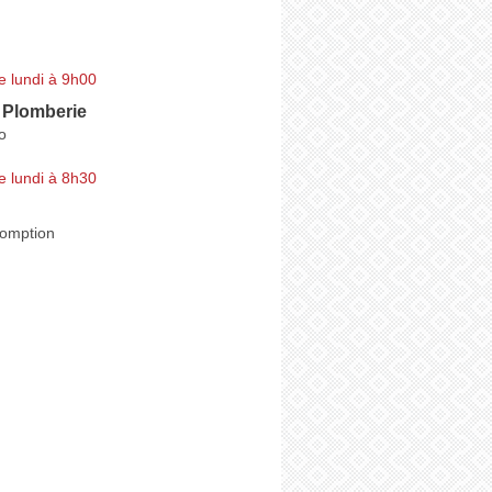
e lundi à 9h00
 Plomberie
o
e lundi à 8h30
somption