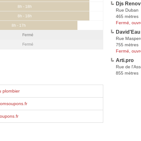
Djs Renov
8h - 18h
Rue Duban
465 mètres
8h - 18h
Fermé, ouvr
8h - 17h
David'Eau
Fermé
Rue Masper
755 mètres
Fermé
Fermé, ouvr
Arti.pro
Rue de l'As
855 mètres
u plombier
omsoupons.fr
upons.fr