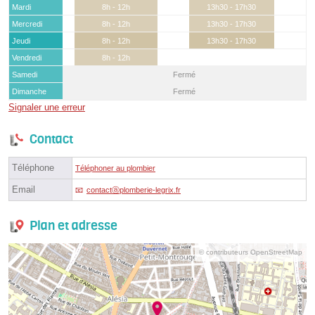
Mardi
8h - 12h
13h30 - 17h30
Mercredi
8h - 12h
13h30 - 17h30
Jeudi
8h - 12h
13h30 - 17h30
Vendredi
8h - 12h
Samedi
Fermé
Dimanche
Fermé
Signaler une erreur
Contact
Téléphone
Téléphoner au plombier
Email
contactⓐplomberie-legrix.fr
Plan et adresse
© contributeurs OpenStreetMap