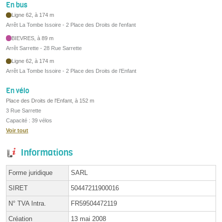
En bus
Ligne 62, à 174 m
Arrêt La Tombe Issoire - 2 Place des Droits de l'enfant
BIEVRES, à 89 m
Arrêt Sarrette - 28 Rue Sarrette
Ligne 62, à 174 m
Arrêt La Tombe Issoire - 2 Place des Droits de l’Enfant
En vélo
Place des Droits de l'Enfant, à 152 m
3 Rue Sarrette
Capacité : 39 vélos
Voir tout
Informations
Forme juridique
SARL
SIRET
50447211900016
N° TVA Intra.
FR59504472119
Création
13 mai 2008