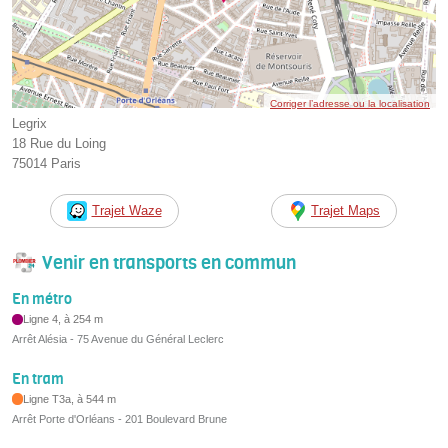
Corriger l’adresse ou la localisation
Legrix
18 Rue du Loing
75014 Paris
Trajet Waze
Trajet Maps
Venir en transports en commun
En métro
Ligne 4, à 254 m
Arrêt Alésia - 75 Avenue du Général Leclerc
En tram
Ligne T3a, à 544 m
Arrêt Porte d'Orléans - 201 Boulevard Brune