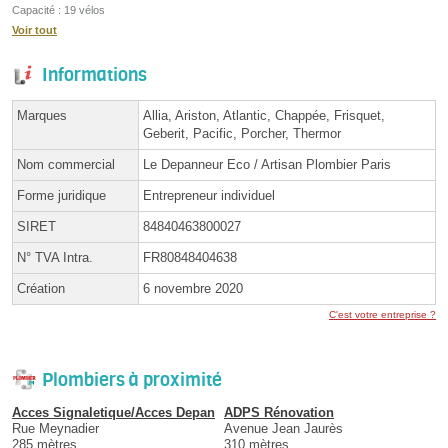
Capacité : 19 vélos
Voir tout
Informations
Marques
Allia, Ariston, Atlantic, Chappée, Frisquet,
Geberit, Pacific, Porcher, Thermor
Nom commercial
Le Depanneur Eco / Artisan Plombier Paris
Forme juridique
Entrepreneur individuel
SIRET
84840463800027
N° TVA Intra.
FR80848404638
Création
6 novembre 2020
C'est votre entreprise ?
Plombiers à proximité
Acces Signaletique/Acces Depan
ADPS Rénovation
Rue Meynadier
Avenue Jean Jaurès
285 mètres
310 mètres