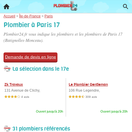
Accueil
>
Île-de-France
>
Paris
Plombier à Paris 17
Plombier24.fr vous indique les plombiers et les
plombiers de Paris 17
(Batignolles-Monceau).
Demande de devis en ligne
La sélection dans le 17e
Zk Travaux
Le Plombier Gentleman
131 Avenue de Clichy,
106 Rue Legendre,
4 avis
309 avis
4,0 étoiles sur 5
4,5 étoiles sur 5
Ouvert jusqu'à 20h
Ouvert jusqu'à 20h
31 plombiers référencés